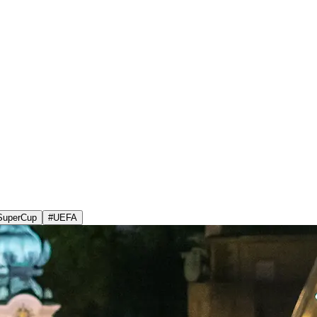
SuperCup
#
UEFA