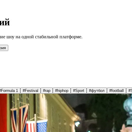
ий
ие шоу на одной стабильной платформе.
зия
#
Formula 1
#
Festival
#
rap
#
hiphop
#
Sport
#
футбол
#
football
#