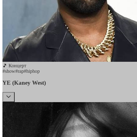
🎵 Концерт
#
show
#
rap
#
hiphop
YE (Kaney West)