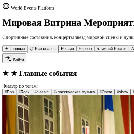
World Events Platform
Мировая Витрина Мероприят
Спортивные состязания, концерты звезд мировой сцены и лучш
★ Главные
📋 Все сеансы
Россия
Европа
Ближний Восток
А
Войти
★
★ Главные события
Фильтр по тегам:
#
Pop
#
Rock
#
classic
#
классическая музыка
#
Opera
#
show