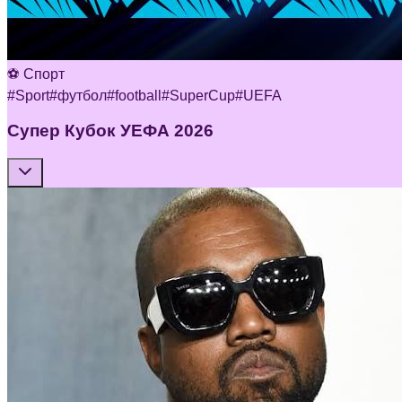
⚽ Спорт
#
Sport
#
футбол
#
football
#
SuperCup
#
UEFA
Супер Кубок УЕФА 2026