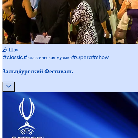
🎪 Шоу
#
classic
#
классическая музыка
#
Opera
#
show
Зальцбургский Фестиваль