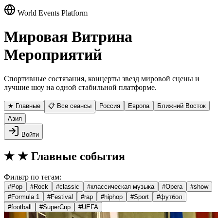
World Events Platform
Мировая Витрина
Мероприятий
Спортивные состязания, концерты звезд мировой сцены и
лучшие шоу на одной стабильной платформе.
★ Главные
📋 Все сеансы
Россия
Европа
Ближний Восток
Азия
Войти
★
★ Главные события
Фильтр по тегам:
#
Pop
#
Rock
#
classic
#
классическая музыка
#
Opera
#
show
#
Formula 1
#
Festival
#
rap
#
hiphop
#
Sport
#
футбол
#
football
#
SuperCup
#
UEFA