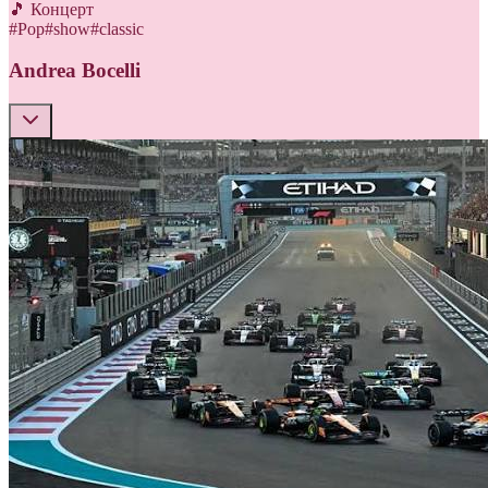
🎵 Концерт
#
Pop
#
show
#
classic
Andrea Bocelli