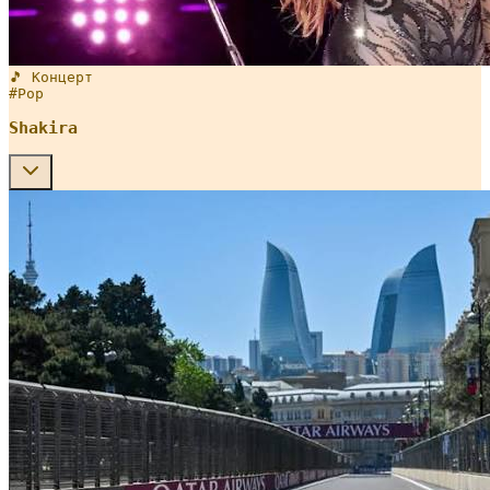
🎵 Концерт
#
Pop
Shakira