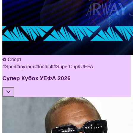
⚽ Спорт
#
Sport
#
футбол
#
football
#
SuperCup
#
UEFA
Супер Кубок УЕФА 2026