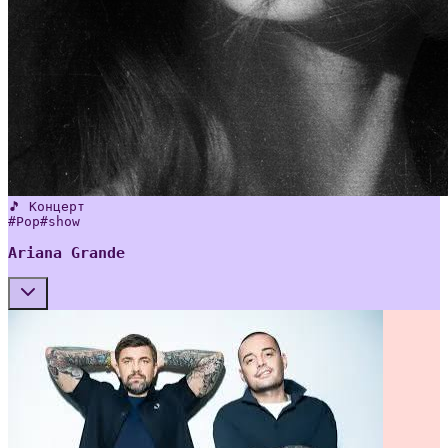
🎵 Концерт
#
Pop
#
show
Ariana Grande