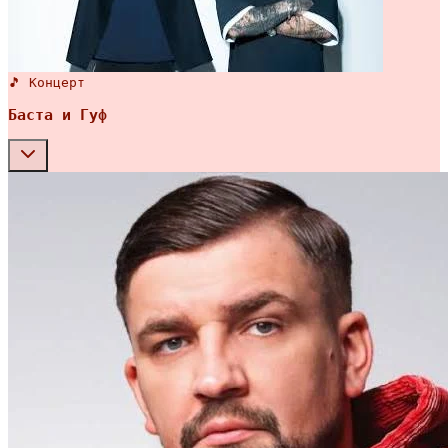
🎵 Концерт
Баста и Гуф