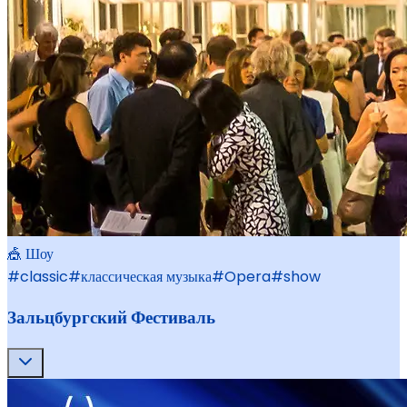
🎪 Шоу
#
classic
#
классическая музыка
#
Opera
#
show
Зальцбургский Фестиваль