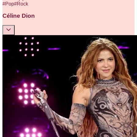
#
Pop
#
Rock
Céline Dion