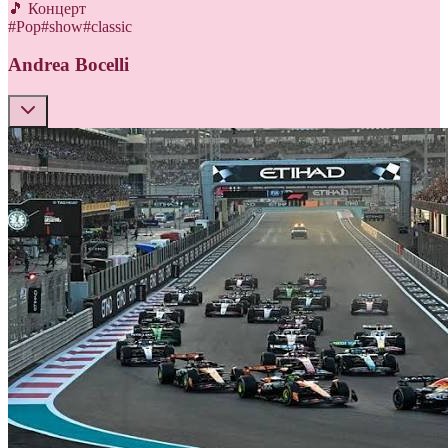
🎵 Концерт
#
Pop
#
show
#
classic
Andrea Bocelli