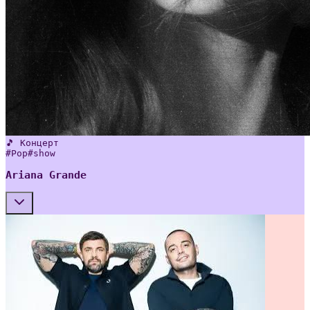
🎵 Концерт
#
Pop
#
show
Ariana Grande