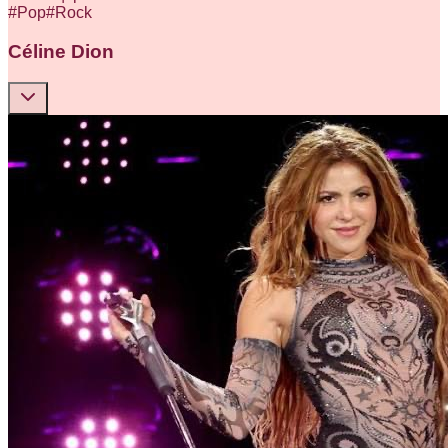
#
Pop
#
Rock
Céline Dion