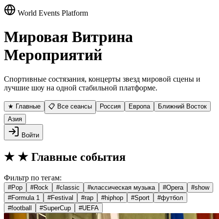
World Events Platform
Мировая Витрина
Мероприятий
Спортивные состязания, концерты звезд мировой сцены и
лучшие шоу на одной стабильной платформе.
★ Главные
📋 Все сеансы
Россия
Европа
Ближний Восток
Азия
Войти
★
★ Главные события
Фильтр по тегам:
#
Pop
#
Rock
#
classic
#
классическая музыка
#
Opera
#
show
#
Formula 1
#
Festival
#
rap
#
hiphop
#
Sport
#
футбол
#
football
#
SuperCup
#
UEFA