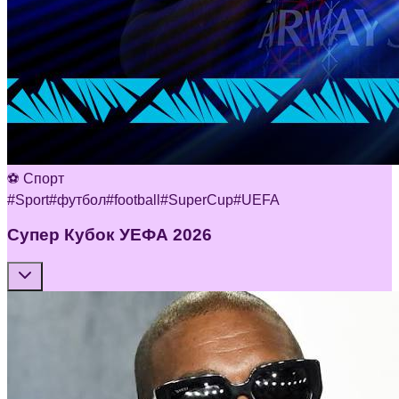
⚽ Спорт
#
Sport
#
футбол
#
football
#
SuperCup
#
UEFA
Супер Кубок УЕФА 2026