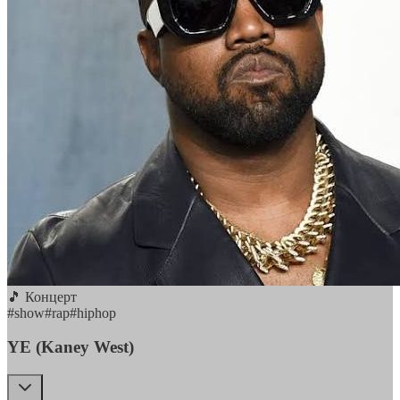
🎵 Концерт
#
show
#
rap
#
hiphop
YE (Kaney West)