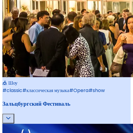
🎪 Шоу
#
classic
#
классическая музыка
#
Opera
#
show
Зальцбургский Фестиваль