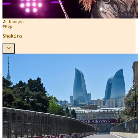
🎵 Концерт
#
Pop
Shakira