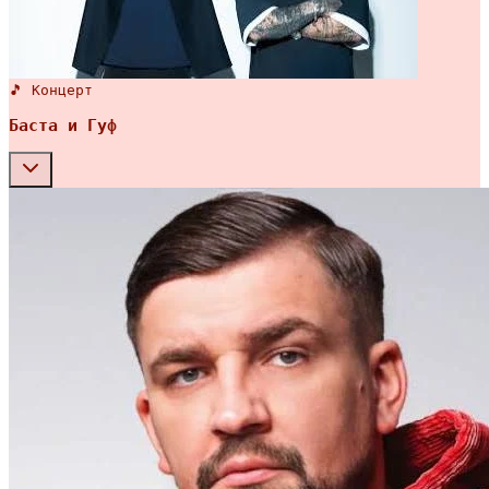
🎵 Концерт
Баста и Гуф