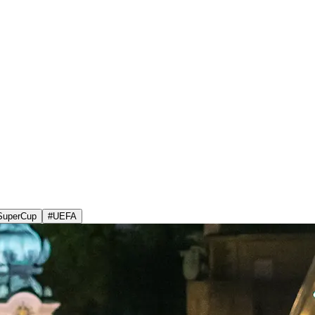
SuperCup
#
UEFA