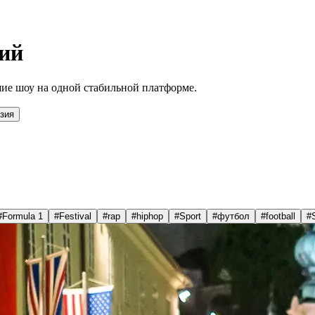
ий
ие шоу на одной стабильной платформе.
зия
#
Formula 1
#
Festival
#
rap
#
hiphop
#
Sport
#
футбол
#
football
#