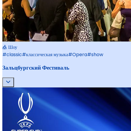
🎪 Шоу
#
classic
#
классическая музыка
#
Opera
#
show
Зальцбургский Фестиваль