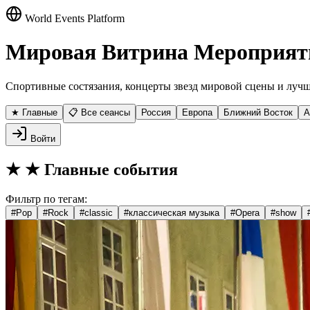
World Events Platform
Мировая Витрина Мероприят
Спортивные состязания, концерты звезд мировой сцены и лучш
★ Главные
📋 Все сеансы
Россия
Европа
Ближний Восток
А
Войти
★
★ Главные события
Фильтр по тегам:
#
Pop
#
Rock
#
classic
#
классическая музыка
#
Opera
#
show