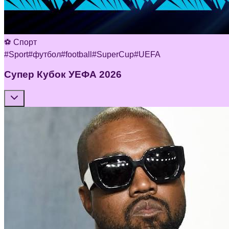
⚽ Спорт
#
Sport
#
футбол
#
football
#
SuperCup
#
UEFA
Супер Кубок УЕФА 2026