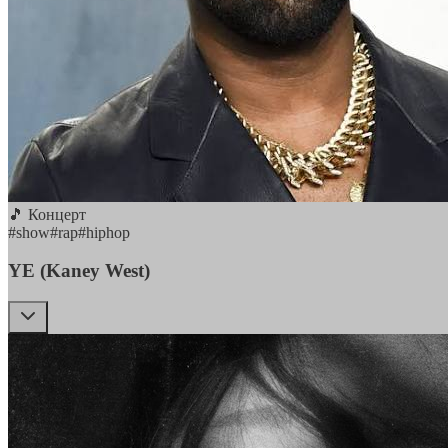
🎵 Концерт
#
show
#
rap
#
hiphop
YE (Kaney West)