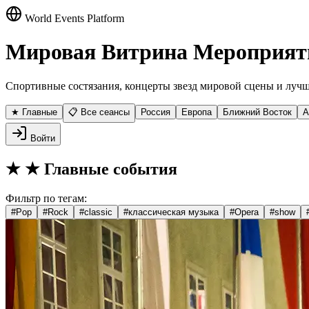
World Events Platform
Мировая Витрина Мероприят
Спортивные состязания, концерты звезд мировой сцены и лучш
★ Главные
📋 Все сеансы
Россия
Европа
Ближний Восток
А
Войти
★
★ Главные события
Фильтр по тегам:
#
Pop
#
Rock
#
classic
#
классическая музыка
#
Opera
#
show