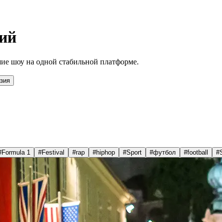
ий
ие шоу на одной стабильной платформе.
зия
#
Formula 1
#
Festival
#
rap
#
hiphop
#
Sport
#
футбол
#
football
#