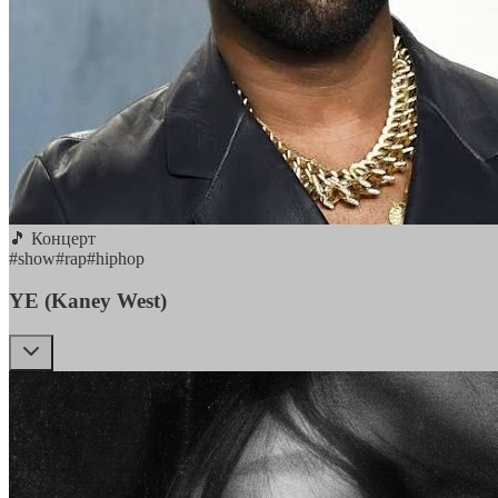
🎵 Концерт
#
show
#
rap
#
hiphop
YE (Kaney West)