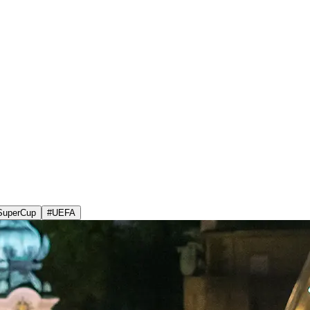
SuperCup
#
UEFA