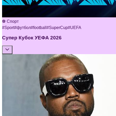
⚽ Спорт
#
Sport
#
футбол
#
football
#
SuperCup
#
UEFA
Супер Кубок УЕФА 2026