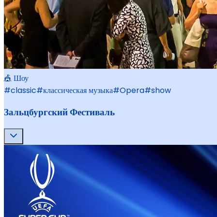
🎪 Шоу
#
classic
#
классическая музыка
#
Opera
#
show
Зальцбургский Фестиваль