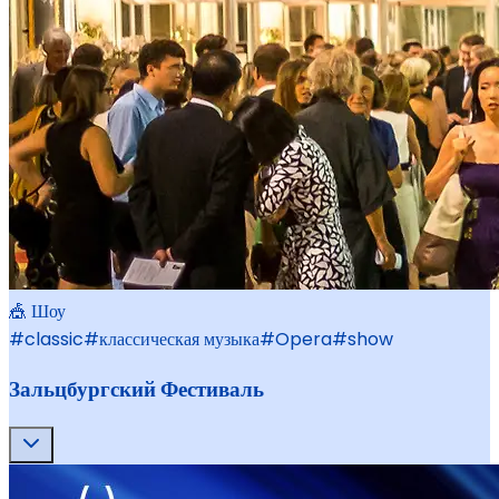
🎪 Шоу
#
classic
#
классическая музыка
#
Opera
#
show
Зальцбургский Фестиваль