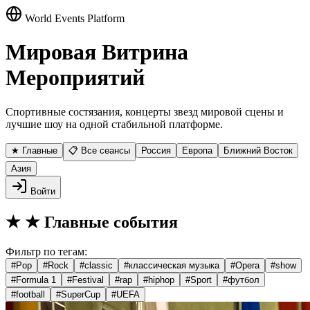
World Events Platform
Мировая Витрина
Мероприятий
Спортивные состязания, концерты звезд мировой сцены и
лучшие шоу на одной стабильной платформе.
★ Главные
📋 Все сеансы
Россия
Европа
Ближний Восток
Азия
Войти
★
★ Главные события
Фильтр по тегам:
#
Pop
#
Rock
#
classic
#
классическая музыка
#
Opera
#
show
#
Formula 1
#
Festival
#
rap
#
hiphop
#
Sport
#
футбол
#
football
#
SuperCup
#
UEFA