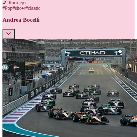
🎵 Концерт
#
Pop
#
show
#
classic
Andrea Bocelli