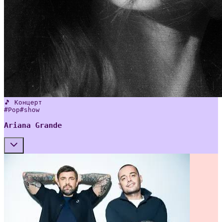
🎵 Концерт
#
Pop
#
show
Ariana Grande