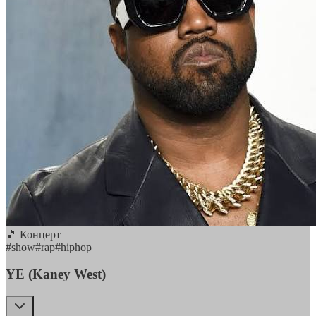
🎵 Концерт
#
show
#
rap
#
hiphop
YE (Kaney West)