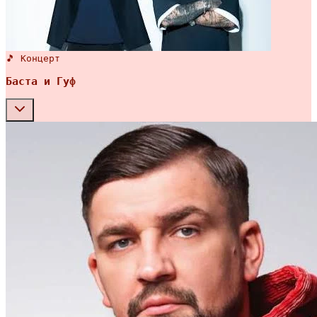
🎵 Концерт
Баста и Гуф