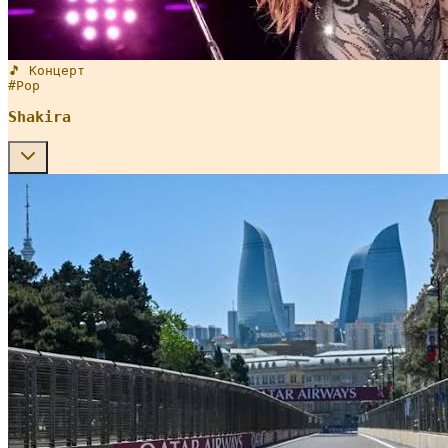
🎵 Концерт
#
Pop
Shakira