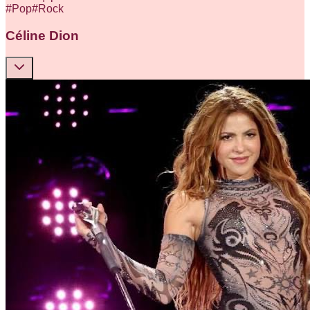
#
Pop
#
Rock
Céline Dion