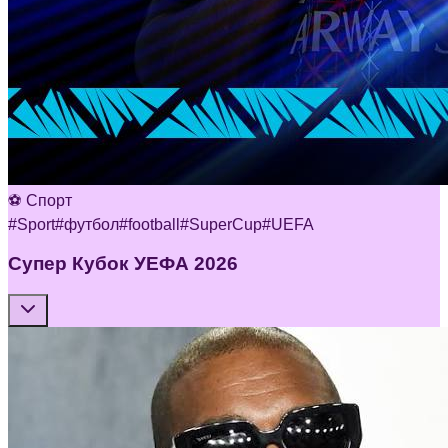
⚽ Спорт
#
Sport
#
футбол
#
football
#
SuperCup
#
UEFA
Супер Кубок УЕФА 2026