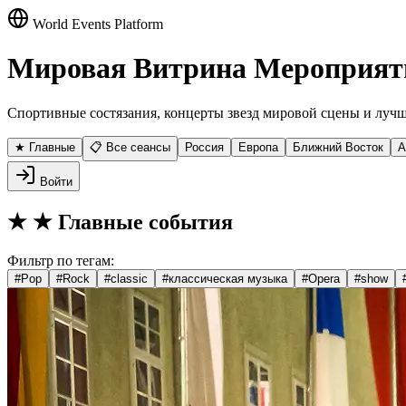
World Events Platform
Мировая Витрина Мероприят
Спортивные состязания, концерты звезд мировой сцены и лучш
★ Главные
📋 Все сеансы
Россия
Европа
Ближний Восток
А
Войти
★
★ Главные события
Фильтр по тегам:
#
Pop
#
Rock
#
classic
#
классическая музыка
#
Opera
#
show