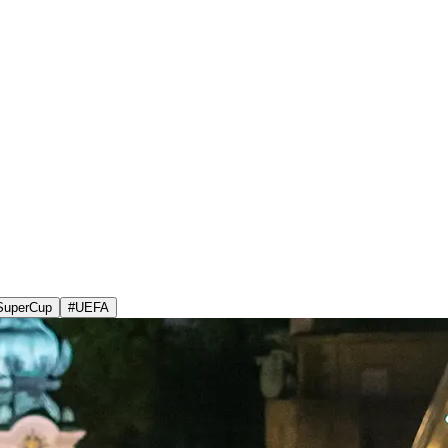
SuperCup
#
UEFA