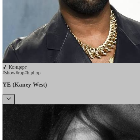
🎵 Концерт
#
show
#
rap
#
hiphop
YE (Kaney West)