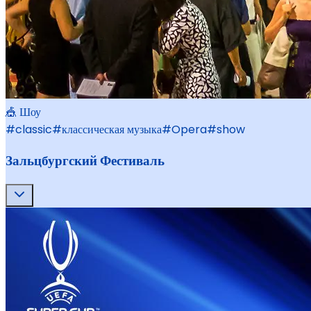
🎪 Шоу
#
classic
#
классическая музыка
#
Opera
#
show
Зальцбургский Фестиваль