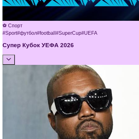
⚽ Спорт
#
Sport
#
футбол
#
football
#
SuperCup
#
UEFA
Супер Кубок УЕФА 2026