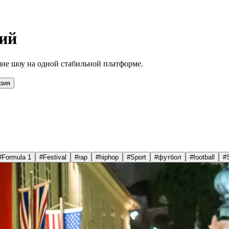
ий
ие шоу на одной стабильной платформе.
зия
#
Formula 1
#
Festival
#
rap
#
hiphop
#
Sport
#
футбол
#
football
#