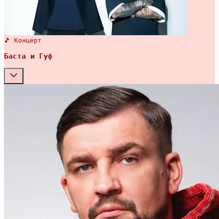
🎵 Концерт
Баста и Гуф