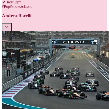
🎵 Концерт
#
Pop
#
show
#
classic
Andrea Bocelli