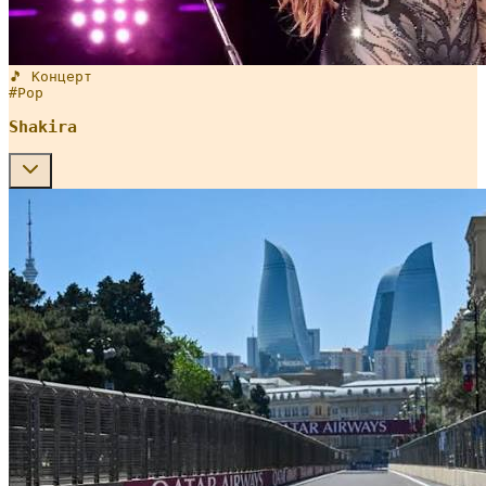
🎵 Концерт
#
Pop
Shakira