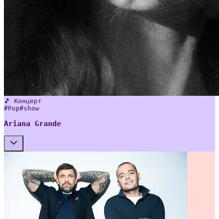
🎵 Концерт
#
Pop
#
show
Ariana Grande