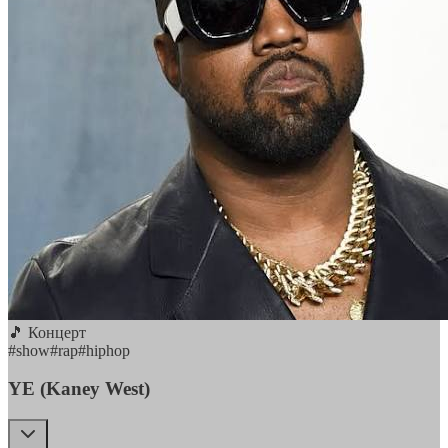
🎵 Концерт
#
show
#
rap
#
hiphop
YE (Kaney West)