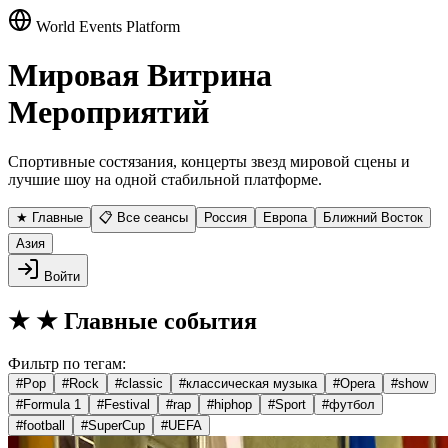
World Events Platform
Мировая Витрина
Мероприятий
Спортивные состязания, концерты звезд мировой сцены и
лучшие шоу на одной стабильной платформе.
★ Главные
📋 Все сеансы
Россия
Европа
Ближний Восток
Азия
Войти
★
★ Главные события
Фильтр по тегам:
#
Pop
#
Rock
#
classic
#
классическая музыка
#
Opera
#
show
#
Formula 1
#
Festival
#
rap
#
hiphop
#
Sport
#
футбол
#
football
#
SuperCup
#
UEFA