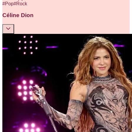
#
Pop
#
Rock
Céline Dion