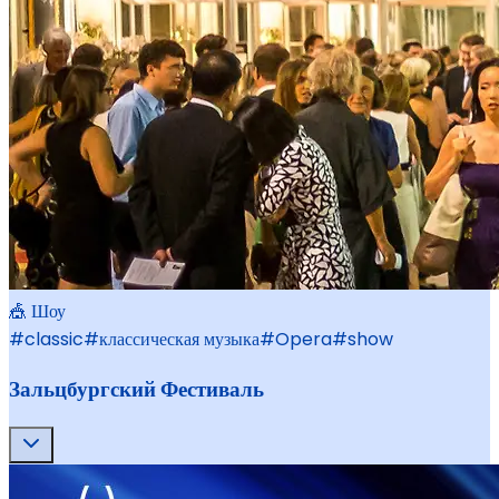
🎪 Шоу
#
classic
#
классическая музыка
#
Opera
#
show
Зальцбургский Фестиваль