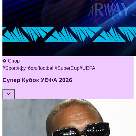
⚽ Спорт
#
Sport
#
футбол
#
football
#
SuperCup
#
UEFA
Супер Кубок УЕФА 2026