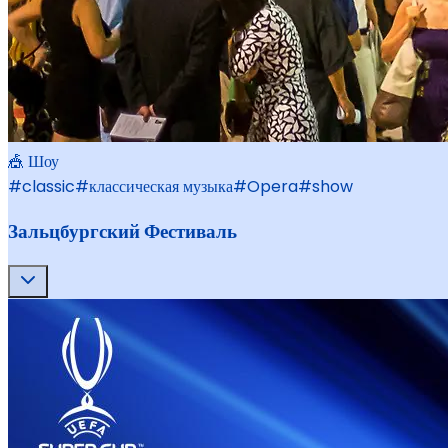
🎪 Шоу
#
classic
#
классическая музыка
#
Opera
#
show
Зальцбургский Фестиваль