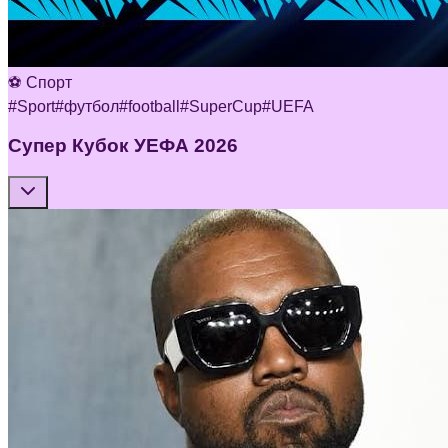
⚽ Спорт
#
Sport
#
футбол
#
football
#
SuperCup
#
UEFA
Супер Кубок УЕФА 2026