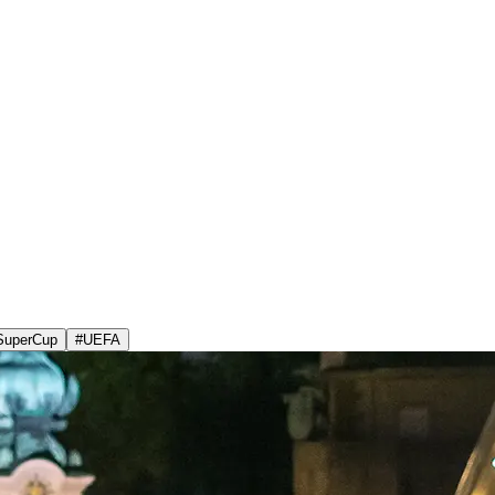
SuperCup
#
UEFA