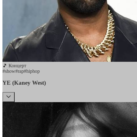
🎵 Концерт
#
show
#
rap
#
hiphop
YE (Kaney West)