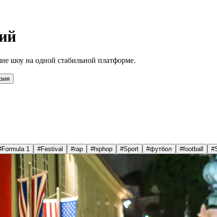
ий
ие шоу на одной стабильной платформе.
зия
#
Formula 1
#
Festival
#
rap
#
hiphop
#
Sport
#
футбол
#
football
#