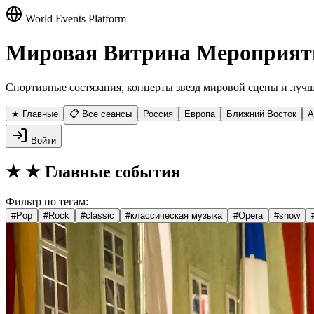
World Events Platform
Мировая Витрина Мероприят
Спортивные состязания, концерты звезд мировой сцены и лучш
★ Главные
📋 Все сеансы
Россия
Европа
Ближний Восток
А
Войти
★
★ Главные события
Фильтр по тегам:
#
Pop
#
Rock
#
classic
#
классическая музыка
#
Opera
#
show