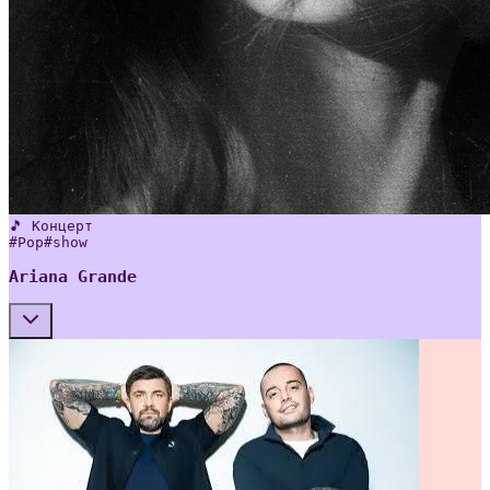
🎵 Концерт
#
Pop
#
show
Ariana Grande