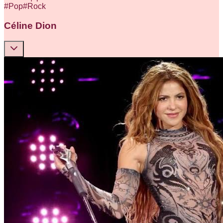
#
Pop
#
Rock
Céline Dion