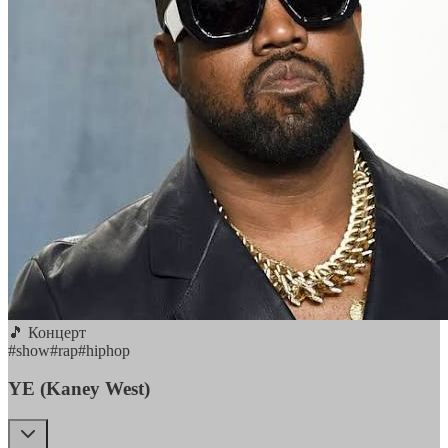
🎵 Концерт
#
show
#
rap
#
hiphop
YE (Kaney West)