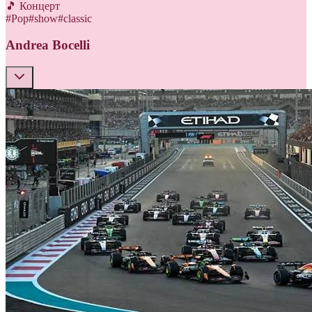
🎵 Концерт
#
Pop
#
show
#
classic
Andrea Bocelli