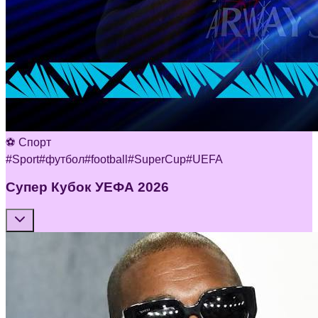
⚽ Спорт
#
Sport
#
футбол
#
football
#
SuperCup
#
UEFA
Супер Кубок УЕФА 2026