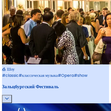
🎪 Шоу
#
classic
#
классическая музыка
#
Opera
#
show
Зальцбургский Фестиваль