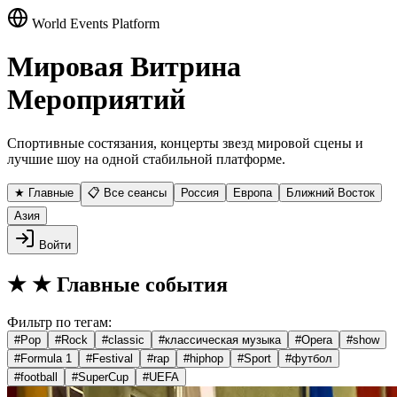
World Events Platform
Мировая Витрина
Мероприятий
Спортивные состязания, концерты звезд мировой сцены и
лучшие шоу на одной стабильной платформе.
★ Главные
📋 Все сеансы
Россия
Европа
Ближний Восток
Азия
Войти
★
★ Главные события
Фильтр по тегам:
#
Pop
#
Rock
#
classic
#
классическая музыка
#
Opera
#
show
#
Formula 1
#
Festival
#
rap
#
hiphop
#
Sport
#
футбол
#
football
#
SuperCup
#
UEFA