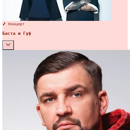
🎵 Концерт
Баста и Гуф