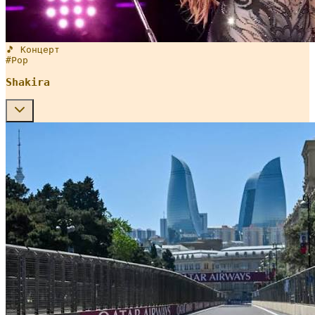
🎵 Концерт
#
Pop
Shakira