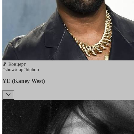
🎵 Концерт
#
show
#
rap
#
hiphop
YE (Kaney West)