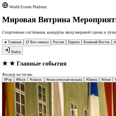
World Events Platform
Мировая Витрина Мероприят
Спортивные состязания, концерты звезд мировой сцены и лучш
★ Главные
📋 Все сеансы
Россия
Европа
Ближний Восток
А
Войти
★
★ Главные события
Фильтр по тегам:
#
Pop
#
Rock
#
classic
#
классическая музыка
#
Opera
#
show