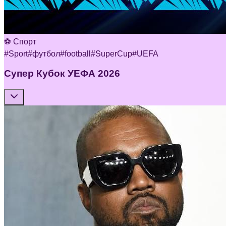
⚽ Спорт
#
Sport
#
футбол
#
football
#
SuperCup
#
UEFA
Супер Кубок УЕФА 2026