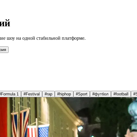
ий
ие шоу на одной стабильной платформе.
зия
#
Formula 1
#
Festival
#
rap
#
hiphop
#
Sport
#
футбол
#
football
#