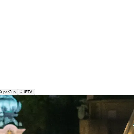
SuperCup
#
UEFA