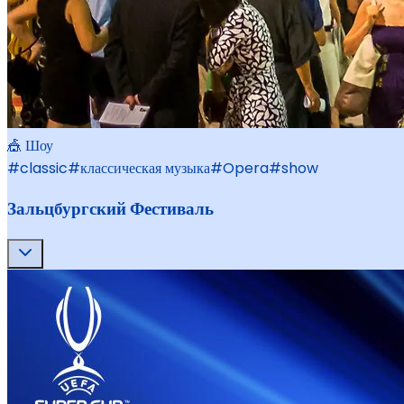
🎪 Шоу
#
classic
#
классическая музыка
#
Opera
#
show
Зальцбургский Фестиваль