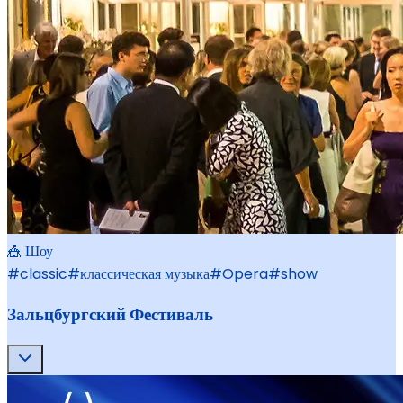
🎪 Шоу
#
classic
#
классическая музыка
#
Opera
#
show
Зальцбургский Фестиваль