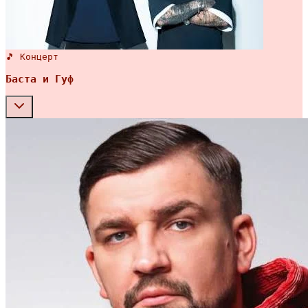
🎵 Концерт
Баста и Гуф