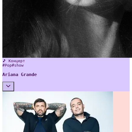
🎵 Концерт
#
Pop
#
show
Ariana Grande