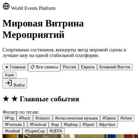
World Events Platform
Мировая Витрина
Мероприятий
Спортивные состязания, концерты звезд мировой сцены и
лучшие шоу на одной стабильной платформе.
★ Главные
📋 Все сеансы
Россия
Европа
Ближний Восток
Азия
Войти
★
★ Главные события
Фильтр по тегам:
#
Pop
#
Rock
#
classic
#
классическая музыка
#
Opera
#
show
#
Formula 1
#
Festival
#
rap
#
hiphop
#
Sport
#
футбол
#
football
#
SuperCup
#
UEFA