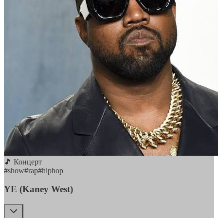
🎵 Концерт
#
show
#
rap
#
hiphop
YE (Kaney West)