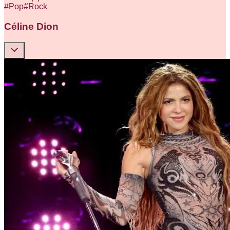
#
Pop
#
Rock
Céline Dion