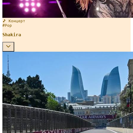
🎵 Концерт
#
Pop
Shakira