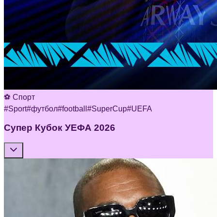
⚽ Спорт
#
Sport
#
футбол
#
football
#
SuperCup
#
UEFA
Супер Кубок УЕФА 2026