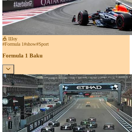
🎪 Шоу
#
Formula 1
#
show
#
Sport
Formula 1 Baku