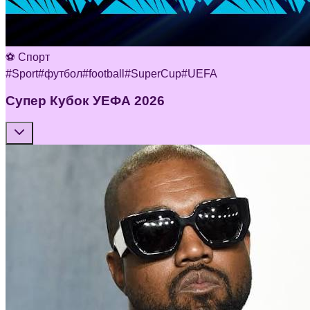
⚽ Спорт
#
Sport
#
футбол
#
football
#
SuperCup
#
UEFA
Супер Кубок УЕФА 2026