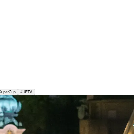
SuperCup
#
UEFA