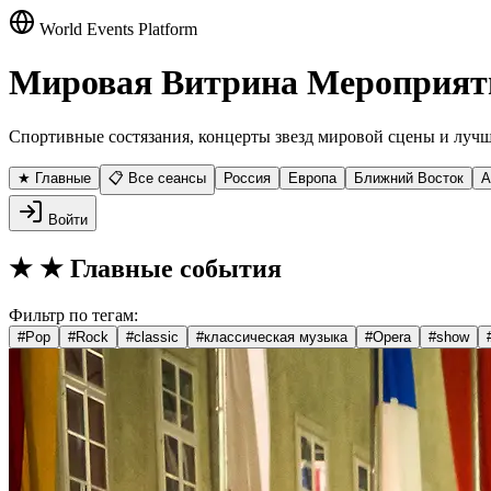
World Events Platform
Мировая Витрина Мероприят
Спортивные состязания, концерты звезд мировой сцены и лучш
★ Главные
📋 Все сеансы
Россия
Европа
Ближний Восток
А
Войти
★
★ Главные события
Фильтр по тегам:
#
Pop
#
Rock
#
classic
#
классическая музыка
#
Opera
#
show