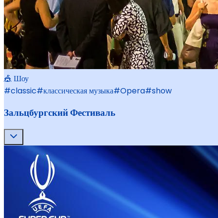
🎪 Шоу
#
classic
#
классическая музыка
#
Opera
#
show
Зальцбургский Фестиваль