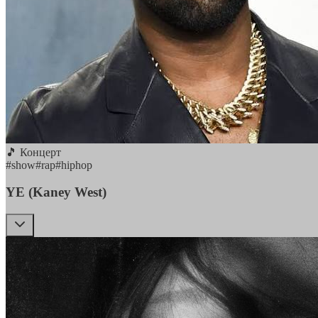
🎵 Концерт
#
show
#
rap
#
hiphop
YE (Kaney West)