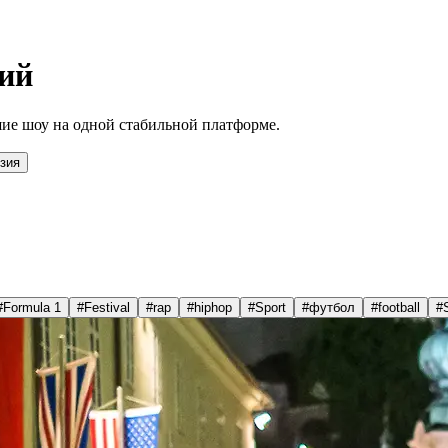
ий
ие шоу на одной стабильной платформе.
зия
#
Formula 1
#
Festival
#
rap
#
hiphop
#
Sport
#
футбол
#
football
#