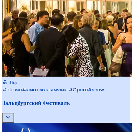
🎪 Шоу
#
classic
#
классическая музыка
#
Opera
#
show
Зальцбургский Фестиваль