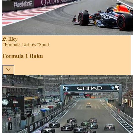
🎪 Шоу
#
Formula 1
#
show
#
Sport
Formula 1 Baku