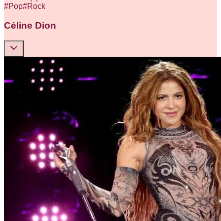
#
Pop
#
Rock
Céline Dion