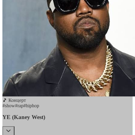
🎵 Концерт
#
show
#
rap
#
hiphop
YE (Kaney West)