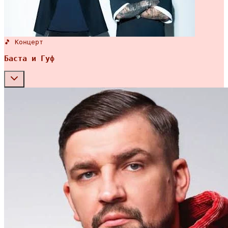
🎵 Концерт
Баста и Гуф