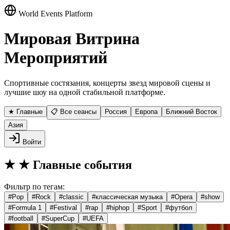
World Events Platform
Мировая Витрина
Мероприятий
Спортивные состязания, концерты звезд мировой сцены и
лучшие шоу на одной стабильной платформе.
★ Главные
📋 Все сеансы
Россия
Европа
Ближний Восток
Азия
Войти
★
★ Главные события
Фильтр по тегам:
#
Pop
#
Rock
#
classic
#
классическая музыка
#
Opera
#
show
#
Formula 1
#
Festival
#
rap
#
hiphop
#
Sport
#
футбол
#
football
#
SuperCup
#
UEFA