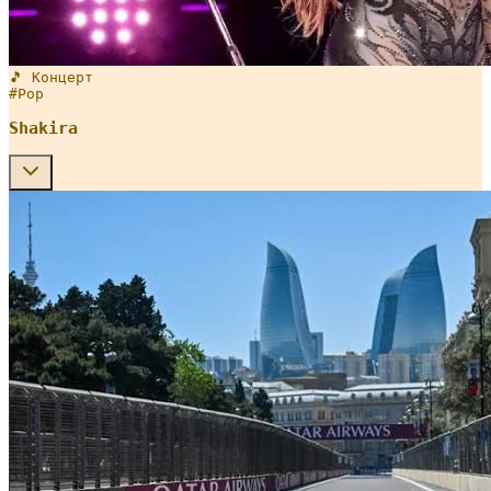
🎵 Концерт
#
Pop
Shakira