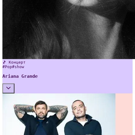
🎵 Концерт
#
Pop
#
show
Ariana Grande