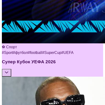
⚽ Спорт
#
Sport
#
футбол
#
football
#
SuperCup
#
UEFA
Супер Кубок УЕФА 2026