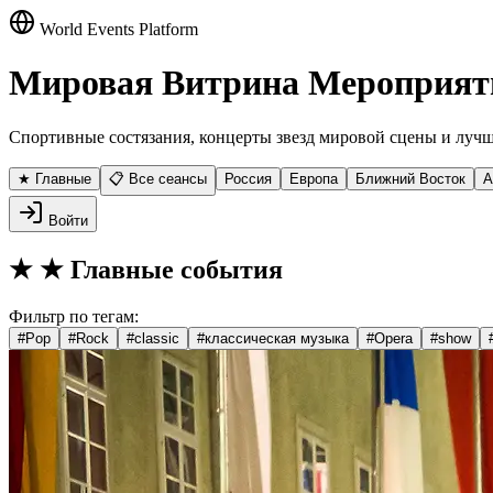
World Events Platform
Мировая Витрина Мероприят
Спортивные состязания, концерты звезд мировой сцены и лучш
★ Главные
📋 Все сеансы
Россия
Европа
Ближний Восток
А
Войти
★
★ Главные события
Фильтр по тегам:
#
Pop
#
Rock
#
classic
#
классическая музыка
#
Opera
#
show