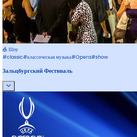
🎪 Шоу
#
classic
#
классическая музыка
#
Opera
#
show
Зальцбургский Фестиваль