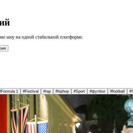
ий
ие шоу на одной стабильной платформе.
зия
#
Formula 1
#
Festival
#
rap
#
hiphop
#
Sport
#
футбол
#
football
#