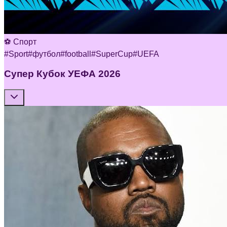
⚽ Спорт
#
Sport
#
футбол
#
football
#
SuperCup
#
UEFA
Супер Кубок УЕФА 2026