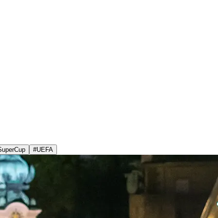
SuperCup
#
UEFA