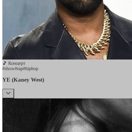
🎵 Концерт
#
show
#
rap
#
hiphop
YE (Kaney West)