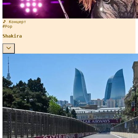
🎵 Концерт
#
Pop
Shakira