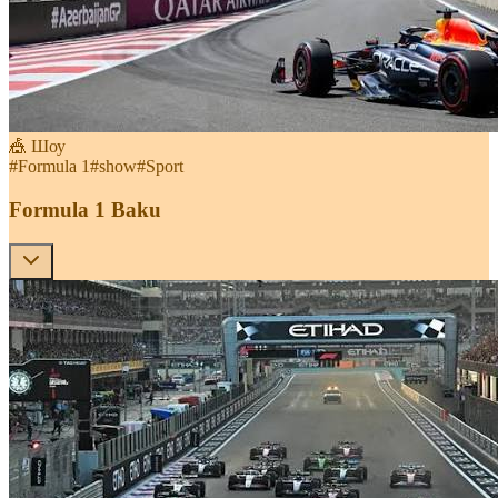
🎪 Шоу
#
Formula 1
#
show
#
Sport
Formula 1 Baku