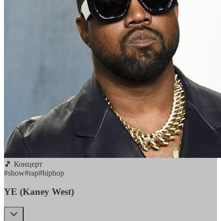
🎵 Концерт
#
show
#
rap
#
hiphop
YE (Kaney West)