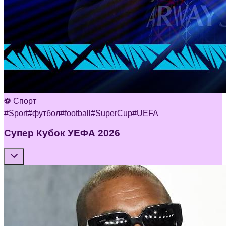
⚽ Спорт
#
Sport
#
футбол
#
football
#
SuperCup
#
UEFA
Супер Кубок УЕФА 2026