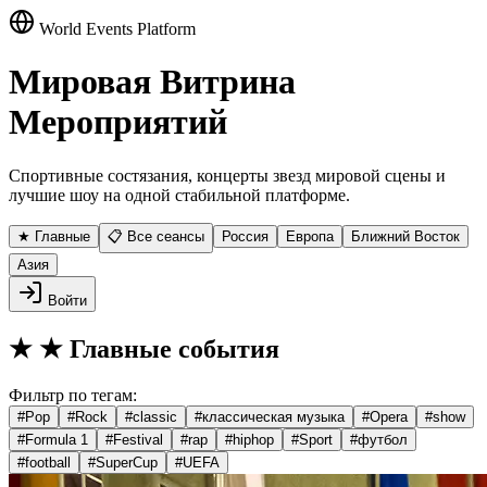
World Events Platform
Мировая Витрина
Мероприятий
Спортивные состязания, концерты звезд мировой сцены и
лучшие шоу на одной стабильной платформе.
★ Главные
📋 Все сеансы
Россия
Европа
Ближний Восток
Азия
Войти
★
★ Главные события
Фильтр по тегам:
#
Pop
#
Rock
#
classic
#
классическая музыка
#
Opera
#
show
#
Formula 1
#
Festival
#
rap
#
hiphop
#
Sport
#
футбол
#
football
#
SuperCup
#
UEFA