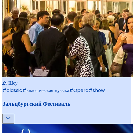
🎪 Шоу
#
classic
#
классическая музыка
#
Opera
#
show
Зальцбургский Фестиваль