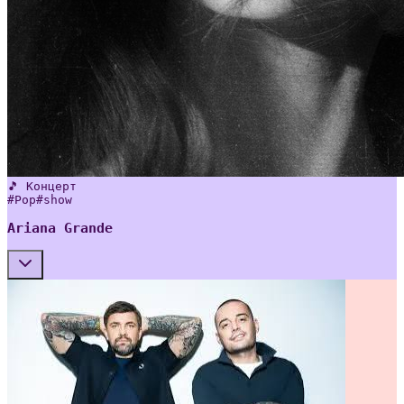
🎵 Концерт
#
Pop
#
show
Ariana Grande