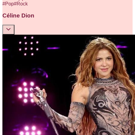
#
Pop
#
Rock
Céline Dion