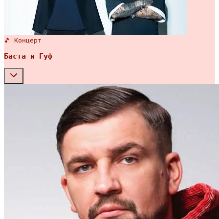
🎵 Концерт
Баста и Гуф