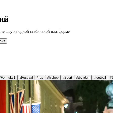
ий
ие шоу на одной стабильной платформе.
зия
#
Formula 1
#
Festival
#
rap
#
hiphop
#
Sport
#
футбол
#
football
#