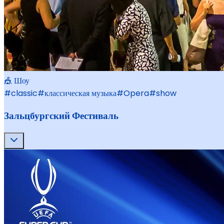
🎪 Шоу
#
classic
#
классическая музыка
#
Opera
#
show
Зальцбургский Фестиваль