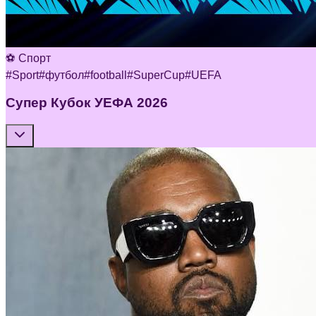
⚽ Спорт
#
Sport
#
футбол
#
football
#
SuperCup
#
UEFA
Супер Кубок УЕФА 2026