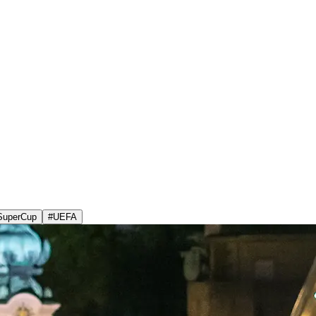
SuperCup
#
UEFA