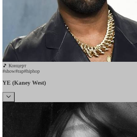
🎵 Концерт
#
show
#
rap
#
hiphop
YE (Kaney West)