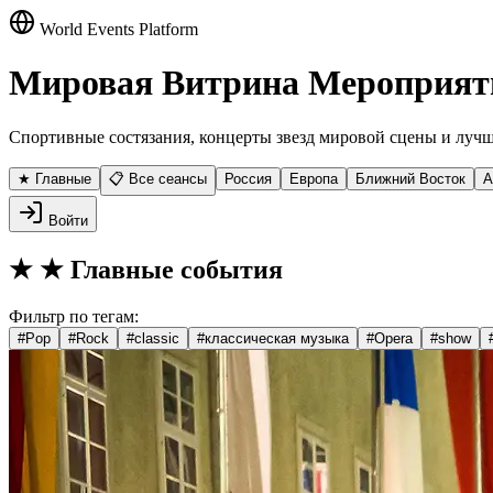
World Events Platform
Мировая Витрина Мероприят
Спортивные состязания, концерты звезд мировой сцены и лучш
★ Главные
📋 Все сеансы
Россия
Европа
Ближний Восток
А
Войти
★
★ Главные события
Фильтр по тегам:
#
Pop
#
Rock
#
classic
#
классическая музыка
#
Opera
#
show