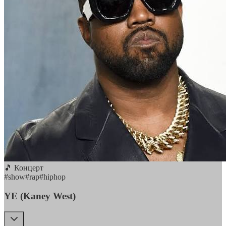
🎵 Концерт
#
show
#
rap
#
hiphop
YE (Kaney West)