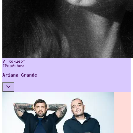
🎵 Концерт
#
Pop
#
show
Ariana Grande