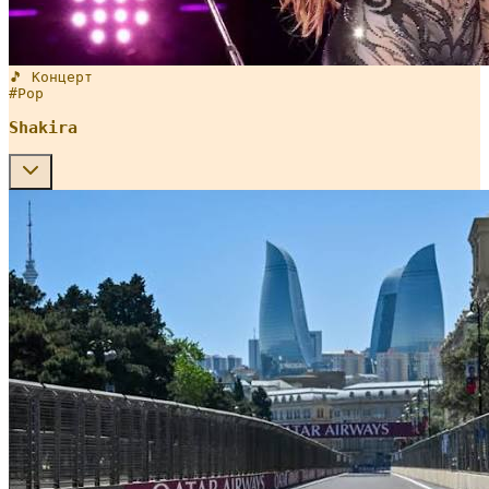
🎵 Концерт
#
Pop
Shakira