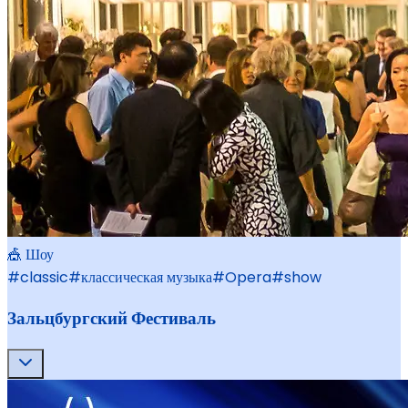
🎪 Шоу
#
classic
#
классическая музыка
#
Opera
#
show
Зальцбургский Фестиваль