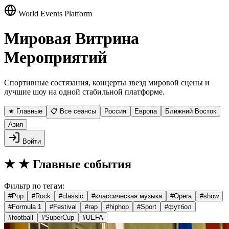
World Events Platform
Мировая Витрина
Мероприятий
Спортивные состязания, концерты звезд мировой сцены и
лучшие шоу на одной стабильной платформе.
★ Главные
📋 Все сеансы
Россия
Европа
Ближний Восток
Азия
Войти
★
★ Главные события
Фильтр по тегам:
#
Pop
#
Rock
#
classic
#
классическая музыка
#
Opera
#
show
#
Formula 1
#
Festival
#
rap
#
hiphop
#
Sport
#
футбол
#
football
#
SuperCup
#
UEFA