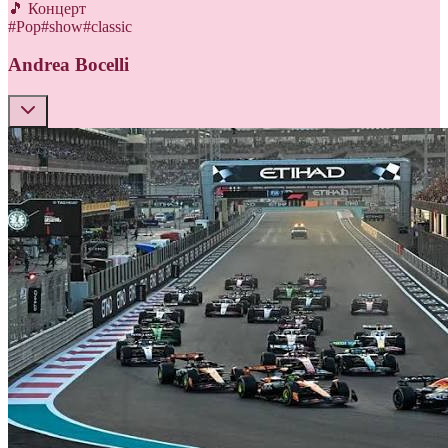
🎵 Концерт
#
Pop
#
show
#
classic
Andrea Bocelli