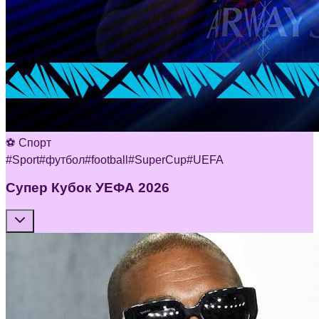
⚽ Спорт
#
Sport
#
футбол
#
football
#
SuperCup
#
UEFA
Супер Кубок УЕФА 2026