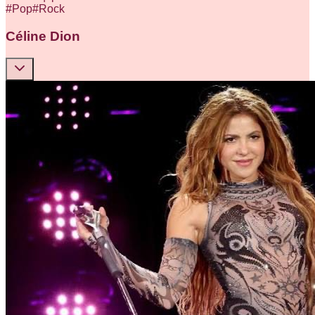
#
Pop
#
Rock
Céline Dion