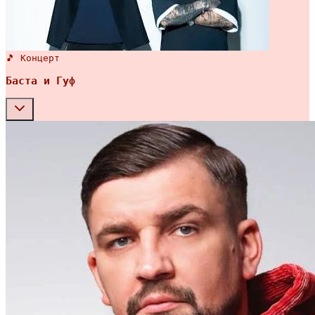
🎵 Концерт
Баста и Гуф