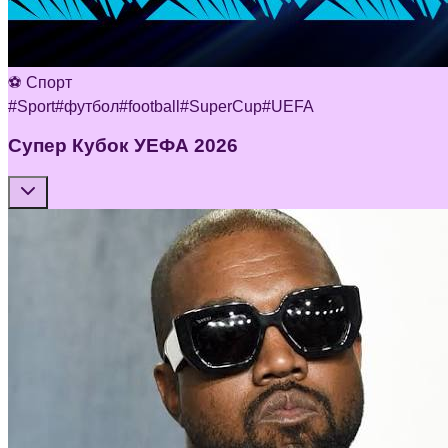
⚽ Спорт
#
Sport
#
футбол
#
football
#
SuperCup
#
UEFA
Супер Кубок УЕФА 2026