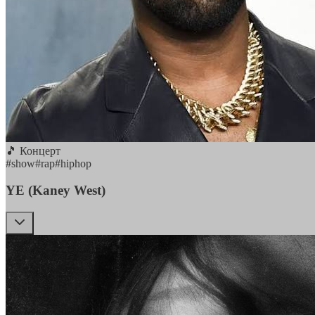
🎵 Концерт
#
show
#
rap
#
hiphop
YE (Kaney West)