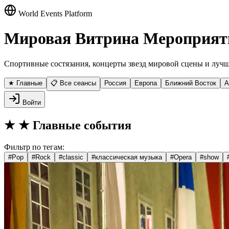
World Events Platform
Мировая Витрина Мероприят
Спортивные состязания, концерты звезд мировой сцены и лучш
★ Главные
📋 Все сеансы
Россия
Европа
Ближний Восток
А
Войти
★
★ Главные события
Фильтр по тегам:
#
Pop
#
Rock
#
classic
#
классическая музыка
#
Opera
#
show