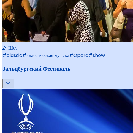
🎪 Шоу
#
classic
#
классическая музыка
#
Opera
#
show
Зальцбургский Фестиваль