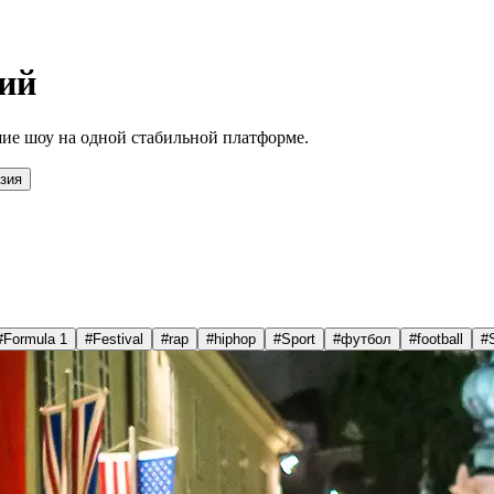
ий
ие шоу на одной стабильной платформе.
зия
#
Formula 1
#
Festival
#
rap
#
hiphop
#
Sport
#
футбол
#
football
#