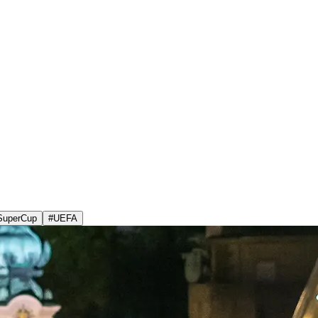
SuperCup
#
UEFA