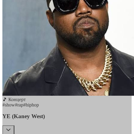
🎵 Концерт
#
show
#
rap
#
hiphop
YE (Kaney West)