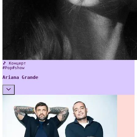
🎵 Концерт
#
Pop
#
show
Ariana Grande