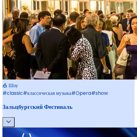
🎪 Шоу
#
classic
#
классическая музыка
#
Opera
#
show
Зальцбургский Фестиваль