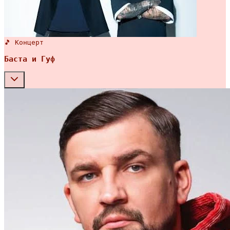
🎵 Концерт
Баста и Гуф