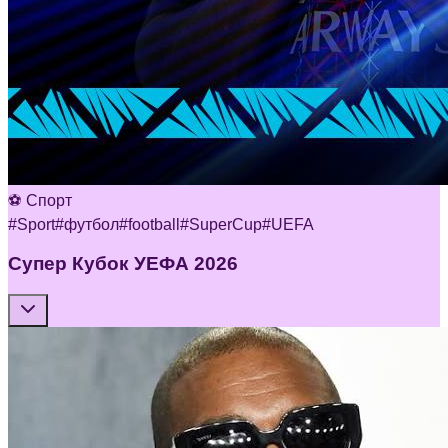
⚽ Спорт
#
Sport
#
футбол
#
football
#
SuperCup
#
UEFA
Супер Кубок УЕФА 2026