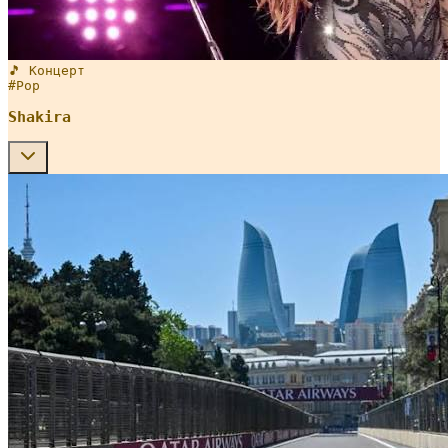
🎵 Концерт
#
Pop
Shakira