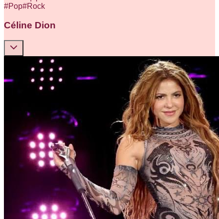
#
Pop
#
Rock
Céline Dion