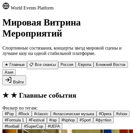
World Events Platform
Мировая Витрина
Мероприятий
Спортивные состязания, концерты звезд мировой сцены и
лучшие шоу на одной стабильной платформе.
★ Главные
📋 Все сеансы
Россия
Европа
Ближний Восток
Азия
Войти
★
★ Главные события
Фильтр по тегам:
#
Pop
#
Rock
#
classic
#
классическая музыка
#
Opera
#
show
#
Formula 1
#
Festival
#
rap
#
hiphop
#
Sport
#
футбол
#
football
#
SuperCup
#
UEFA