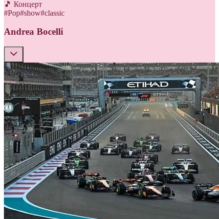
🎵 Концерт
#
Pop
#
show
#
classic
Andrea Bocelli