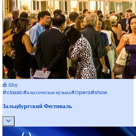
🎪 Шоу
#
classic
#
классическая музыка
#
Opera
#
show
Зальцбургский Фестиваль