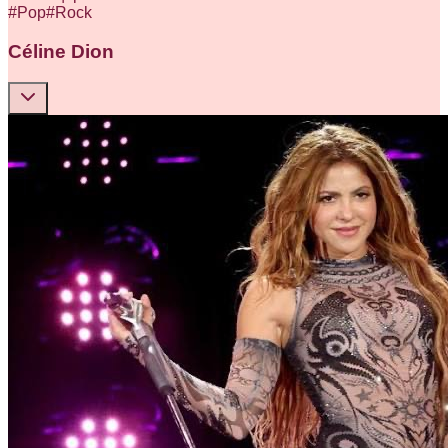
#
Pop
#
Rock
Céline Dion