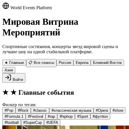
World Events Platform
Мировая Витрина
Мероприятий
Спортивные состязания, концерты звезд мировой сцены и
лучшие шоу на одной стабильной платформе.
★ Главные
📋 Все сеансы
Россия
Европа
Ближний Восток
Азия
Войти
★
★ Главные события
Фильтр по тегам:
#
Pop
#
Rock
#
classic
#
классическая музыка
#
Opera
#
show
#
Formula 1
#
Festival
#
rap
#
hiphop
#
Sport
#
футбол
#
football
#
SuperCup
#
UEFA