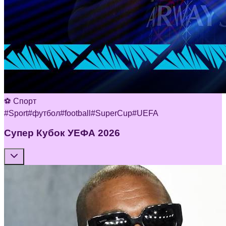
⚽ Спорт
#
Sport
#
футбол
#
football
#
SuperCup
#
UEFA
Супер Кубок УЕФА 2026