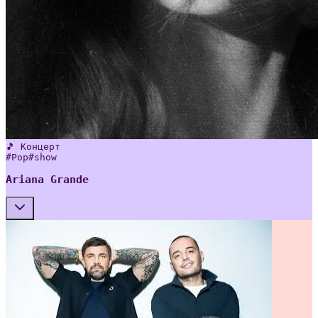
🎵 Концерт
#
Pop
#
show
Ariana Grande