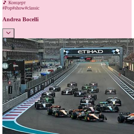
🎵 Концерт
#
Pop
#
show
#
classic
Andrea Bocelli