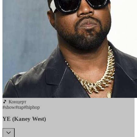
🎵 Концерт
#
show
#
rap
#
hiphop
YE (Kaney West)