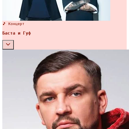
🎵 Концерт
Баста и Гуф