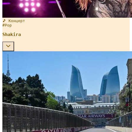
🎵 Концерт
#
Pop
Shakira