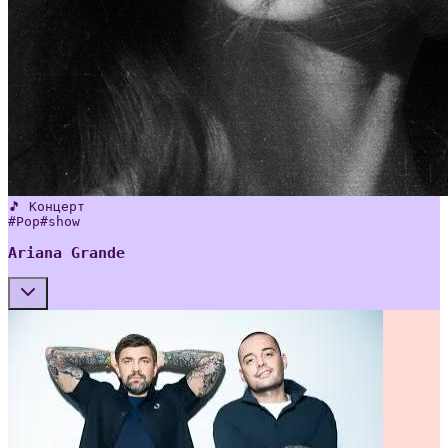
🎵 Концерт
#
Pop
#
show
Ariana Grande