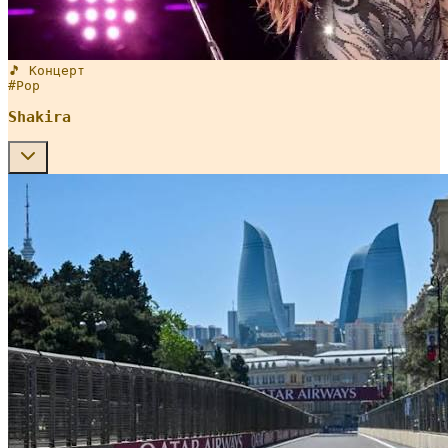
🎵 Концерт
#
Pop
Shakira