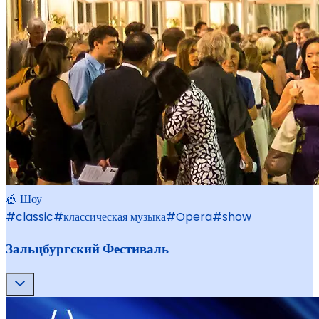
🎪 Шоу
#
classic
#
классическая музыка
#
Opera
#
show
Зальцбургский Фестиваль