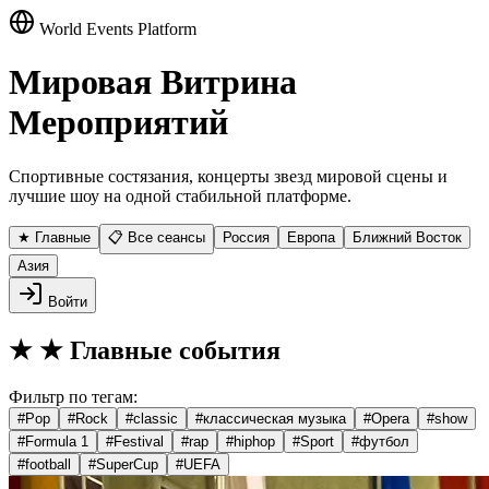
World Events Platform
Мировая Витрина
Мероприятий
Спортивные состязания, концерты звезд мировой сцены и
лучшие шоу на одной стабильной платформе.
★ Главные
📋 Все сеансы
Россия
Европа
Ближний Восток
Азия
Войти
★
★ Главные события
Фильтр по тегам:
#
Pop
#
Rock
#
classic
#
классическая музыка
#
Opera
#
show
#
Formula 1
#
Festival
#
rap
#
hiphop
#
Sport
#
футбол
#
football
#
SuperCup
#
UEFA