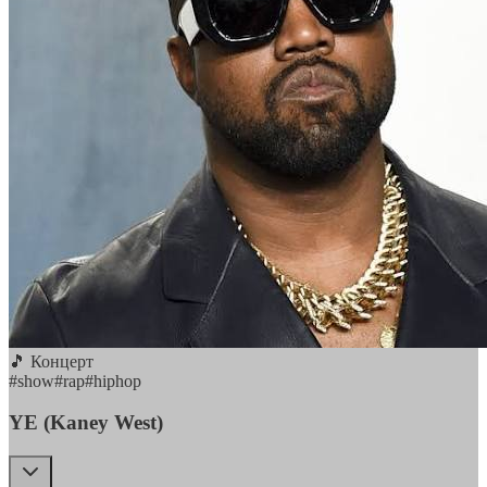
🎵 Концерт
#
show
#
rap
#
hiphop
YE (Kaney West)