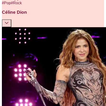
#
Pop
#
Rock
Céline Dion