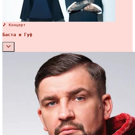
🎵 Концерт
Баста и Гуф