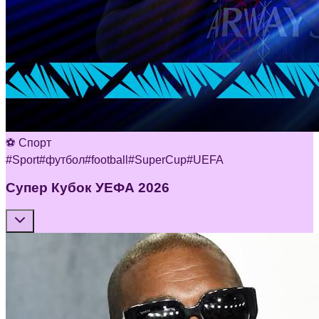
⚽ Спорт
#
Sport
#
футбол
#
football
#
SuperCup
#
UEFA
Супер Кубок УЕФА 2026