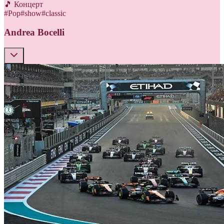
🎵 Концерт
#
Pop
#
show
#
classic
Andrea Bocelli