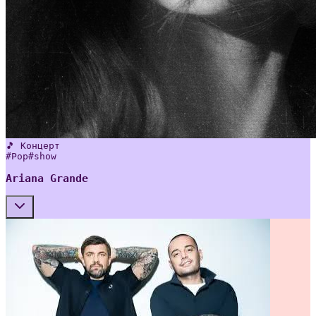
🎵 Концерт
#
Pop
#
show
Ariana Grande