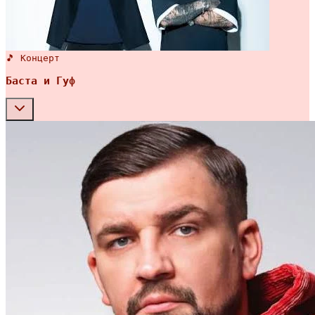
🎵 Концерт
Баста и Гуф