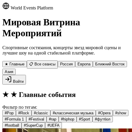
World Events Platform
Мировая Витрина
Мероприятий
Спортивные состязания, концерты звезд мировой сцены и
лучшие шоу на одной стабильной платформе.
★ Главные
📋 Все сеансы
Россия
Европа
Ближний Восток
Азия
Войти
★
★ Главные события
Фильтр по тегам:
#
Pop
#
Rock
#
classic
#
классическая музыка
#
Opera
#
show
#
Formula 1
#
Festival
#
rap
#
hiphop
#
Sport
#
футбол
#
football
#
SuperCup
#
UEFA