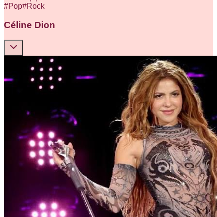
#
Pop
#
Rock
Céline Dion