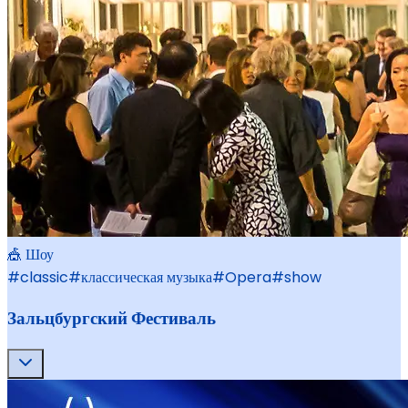
🎪 Шоу
#
classic
#
классическая музыка
#
Opera
#
show
Зальцбургский Фестиваль