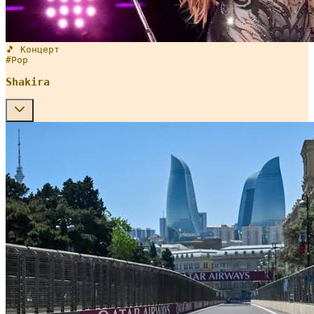
🎵 Концерт
#
Pop
Shakira