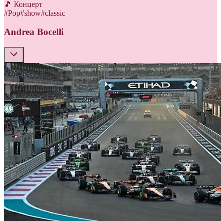
🎵 Концерт
#
Pop
#
show
#
classic
Andrea Bocelli