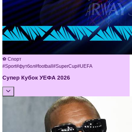
⚽ Спорт
#
Sport
#
футбол
#
football
#
SuperCup
#
UEFA
Супер Кубок УЕФА 2026