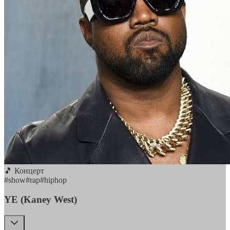
🎵 Концерт
#
show
#
rap
#
hiphop
YE (Kaney West)