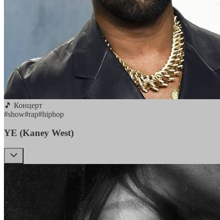
🎵 Концерт
#
show
#
rap
#
hiphop
YE (Kaney West)