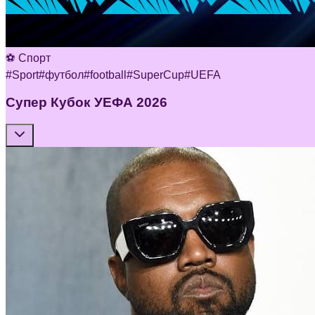
⚽ Спорт
#
Sport
#
футбол
#
football
#
SuperCup
#
UEFA
Супер Кубок УЕФА 2026