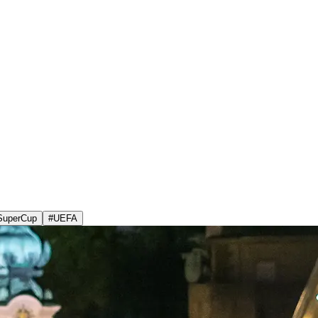
SuperCup
#
UEFA