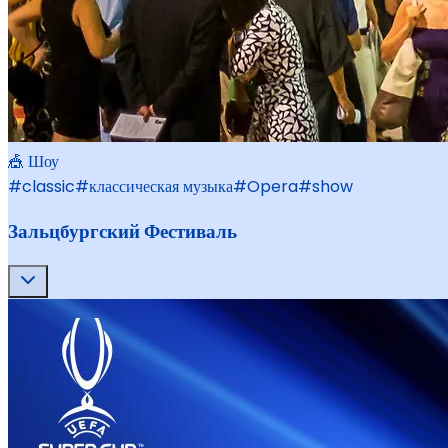
🎪 Шоу
#
classic
#
классическая музыка
#
Opera
#
show
Зальцбургский Фестиваль