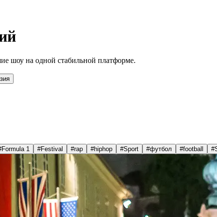
ий
ие шоу на одной стабильной платформе.
зия
#
Formula 1
#
Festival
#
rap
#
hiphop
#
Sport
#
футбол
#
football
#