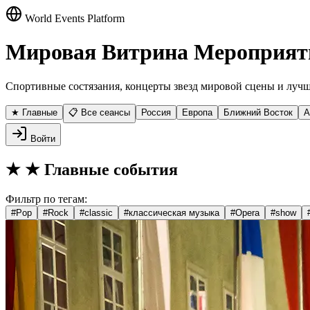
World Events Platform
Мировая Витрина Мероприят
Спортивные состязания, концерты звезд мировой сцены и лучш
★ Главные
📋 Все сеансы
Россия
Европа
Ближний Восток
А
Войти
★
★ Главные события
Фильтр по тегам:
#
Pop
#
Rock
#
classic
#
классическая музыка
#
Opera
#
show