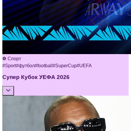
⚽ Спорт
#
Sport
#
футбол
#
football
#
SuperCup
#
UEFA
Супер Кубок УЕФА 2026