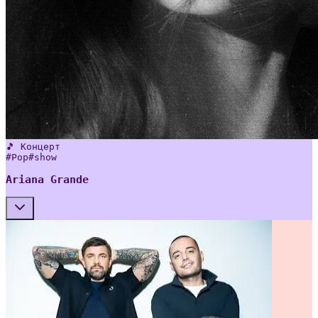
🎵 Концерт
#
Pop
#
show
Ariana Grande