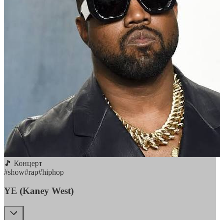
🎵 Концерт
#
show
#
rap
#
hiphop
YE (Kaney West)