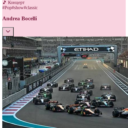
🎵 Концерт
#
Pop
#
show
#
classic
Andrea Bocelli