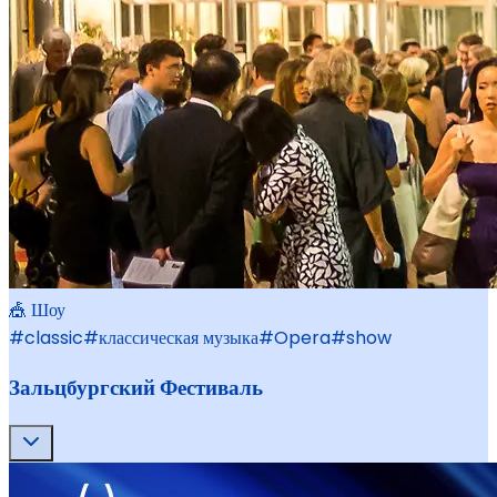
🎪 Шоу
#
classic
#
классическая музыка
#
Opera
#
show
Зальцбургский Фестиваль