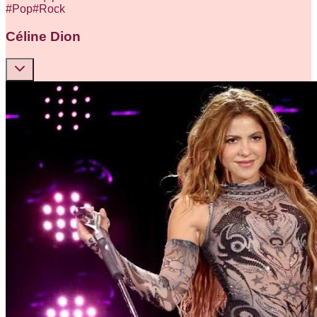
#
Pop
#
Rock
Céline Dion