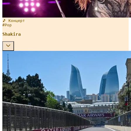
🎵 Концерт
#
Pop
Shakira