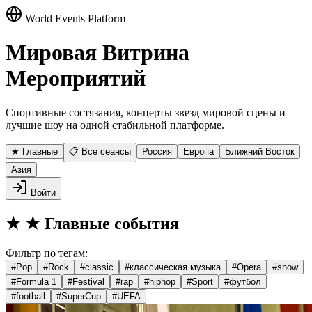
World Events Platform
Мировая Витрина
Мероприятий
Спортивные состязания, концерты звезд мировой сцены и
лучшие шоу на одной стабильной платформе.
★ Главные
📋 Все сеансы
Россия
Европа
Ближний Восток
Азия
Войти
★
★ Главные события
Фильтр по тегам:
#
Pop
#
Rock
#
classic
#
классическая музыка
#
Opera
#
show
#
Formula 1
#
Festival
#
rap
#
hiphop
#
Sport
#
футбол
#
football
#
SuperCup
#
UEFA