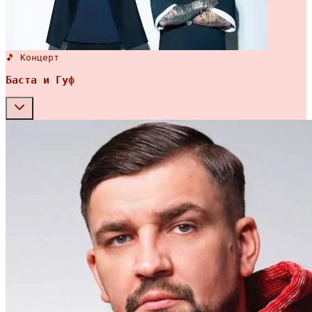
🎵 Концерт
Баста и Гуф