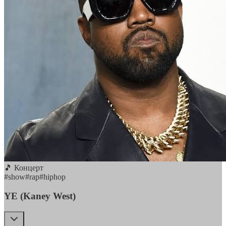
🎵 Концерт
#
show
#
rap
#
hiphop
YE (Kaney West)