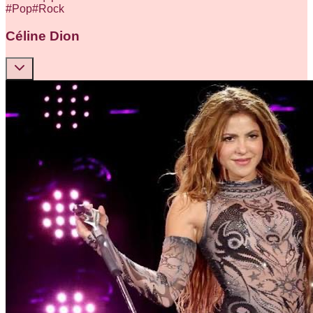
#
Pop
#
Rock
Céline Dion