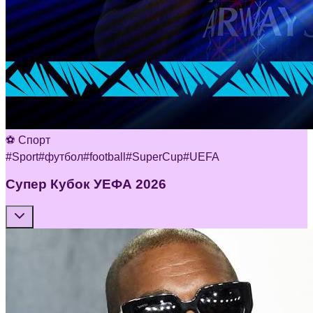
⚽ Спорт
#
Sport
#
футбол
#
football
#
SuperCup
#
UEFA
Супер Кубок УЕФА 2026