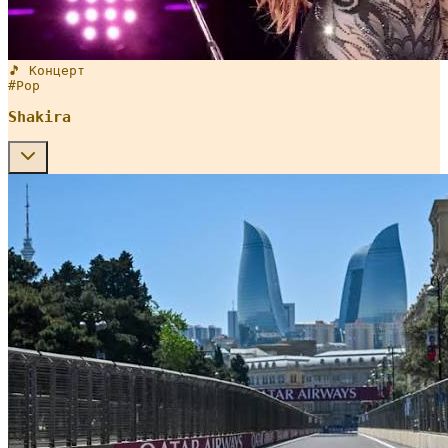
🎵 Концерт
#
Pop
Shakira