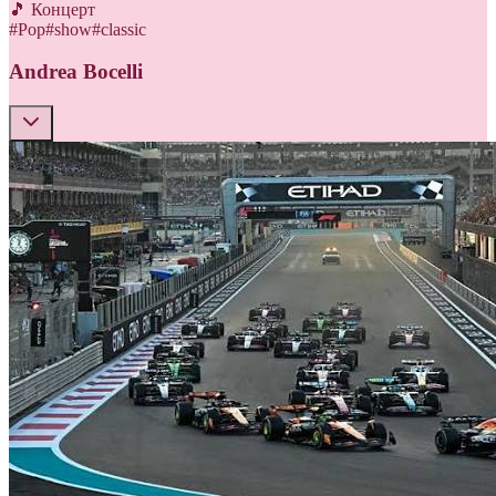
🎵 Концерт
#
Pop
#
show
#
classic
Andrea Bocelli