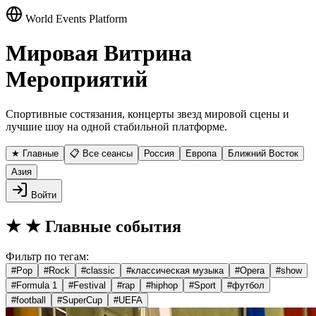
World Events Platform
Мировая Витрина
Мероприятий
Спортивные состязания, концерты звезд мировой сцены и
лучшие шоу на одной стабильной платформе.
★ Главные
📋 Все сеансы
Россия
Европа
Ближний Восток
Азия
Войти
★
★ Главные события
Фильтр по тегам:
#
Pop
#
Rock
#
classic
#
классическая музыка
#
Opera
#
show
#
Formula 1
#
Festival
#
rap
#
hiphop
#
Sport
#
футбол
#
football
#
SuperCup
#
UEFA