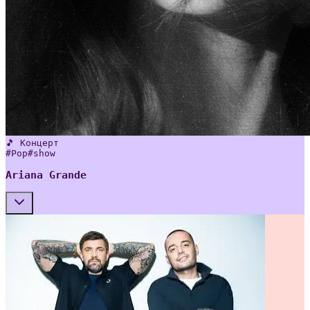
🎵 Концерт
#
Pop
#
show
Ariana Grande