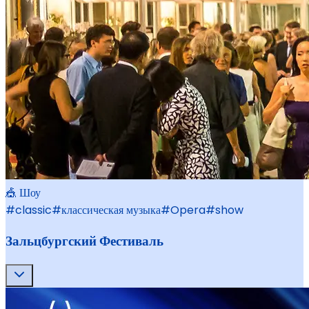
🎪 Шоу
#
classic
#
классическая музыка
#
Opera
#
show
Зальцбургский Фестиваль