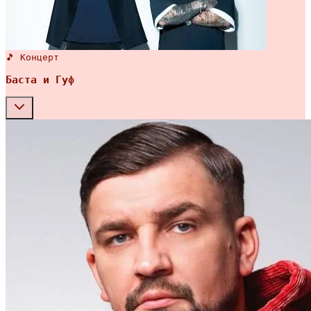
🎵 Концерт
Баста и Гуф