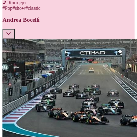
🎵 Концерт
#
Pop
#
show
#
classic
Andrea Bocelli