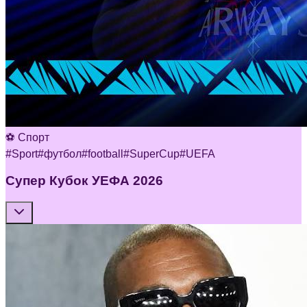
⚽ Спорт
#
Sport
#
футбол
#
football
#
SuperCup
#
UEFA
Супер Кубок УЕФА 2026