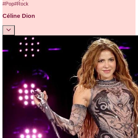
#
Pop
#
Rock
Céline Dion