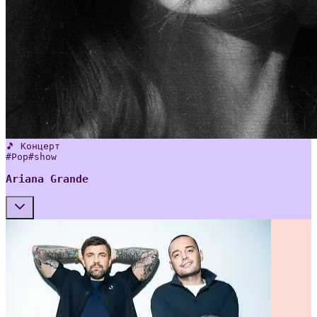
🎵 Концерт
#
Pop
#
show
Ariana Grande