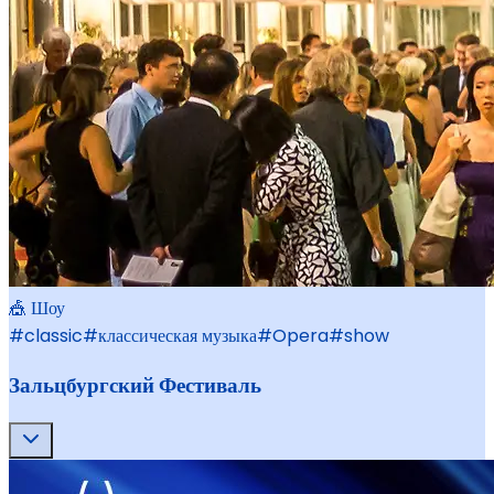
🎪 Шоу
#
classic
#
классическая музыка
#
Opera
#
show
Зальцбургский Фестиваль