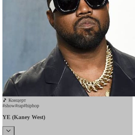
🎵 Концерт
#
show
#
rap
#
hiphop
YE (Kaney West)