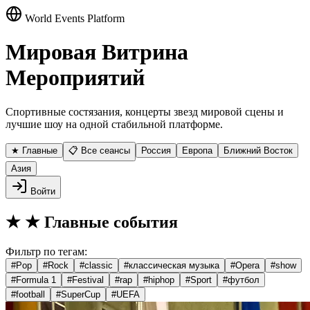
World Events Platform
Мировая Витрина
Мероприятий
Спортивные состязания, концерты звезд мировой сцены и
лучшие шоу на одной стабильной платформе.
★ Главные
📋 Все сеансы
Россия
Европа
Ближний Восток
Азия
Войти
★
★ Главные события
Фильтр по тегам:
#
Pop
#
Rock
#
classic
#
классическая музыка
#
Opera
#
show
#
Formula 1
#
Festival
#
rap
#
hiphop
#
Sport
#
футбол
#
football
#
SuperCup
#
UEFA