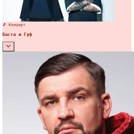
🎵 Концерт
Баста и Гуф