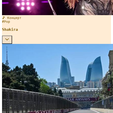
🎵 Концерт
#
Pop
Shakira