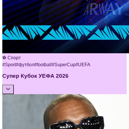
⚽ Спорт
#
Sport
#
футбол
#
football
#
SuperCup
#
UEFA
Супер Кубок УЕФА 2026