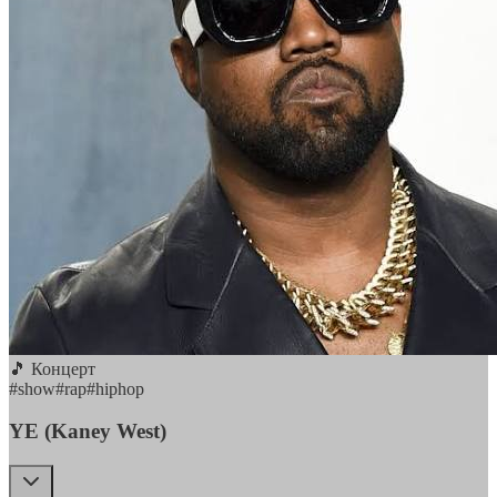
🎵 Концерт
#
show
#
rap
#
hiphop
YE (Kaney West)