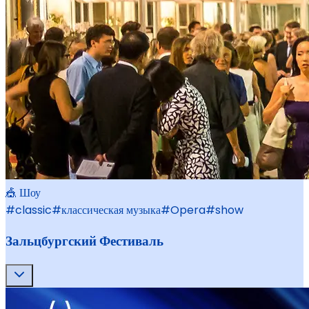
🎪 Шоу
#
classic
#
классическая музыка
#
Opera
#
show
Зальцбургский Фестиваль