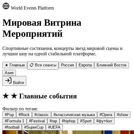
World Events Platform
Мировая Витрина
Мероприятий
Спортивные состязания, концерты звезд мировой сцены и
лучшие шоу на одной стабильной платформе.
★ Главные
📋 Все сеансы
Россия
Европа
Ближний Восток
Азия
Войти
★
★ Главные события
Фильтр по тегам:
#
Pop
#
Rock
#
classic
#
классическая музыка
#
Opera
#
show
#
Formula 1
#
Festival
#
rap
#
hiphop
#
Sport
#
футбол
#
football
#
SuperCup
#
UEFA