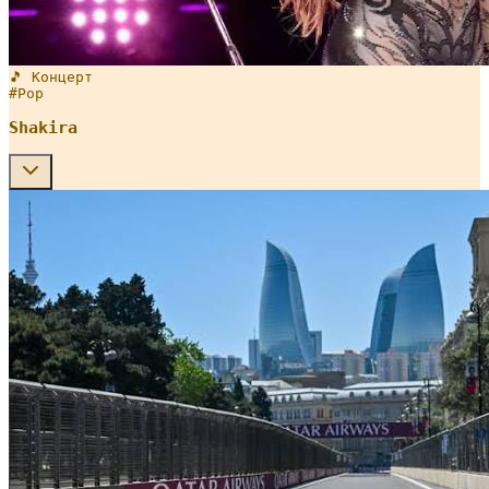
🎵 Концерт
#
Pop
Shakira