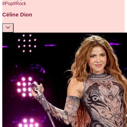
#
Pop
#
Rock
Céline Dion