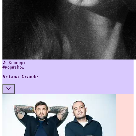
🎵 Концерт
#
Pop
#
show
Ariana Grande