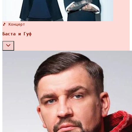
🎵 Концерт
Баста и Гуф