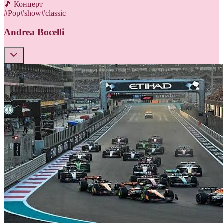
🎵 Концерт
#
Pop
#
show
#
classic
Andrea Bocelli