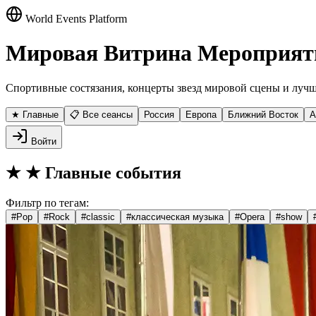
World Events Platform
Мировая Витрина Мероприят
Спортивные состязания, концерты звезд мировой сцены и лучш
★ Главные
📋 Все сеансы
Россия
Европа
Ближний Восток
А
Войти
★
★ Главные события
Фильтр по тегам:
#
Pop
#
Rock
#
classic
#
классическая музыка
#
Opera
#
show