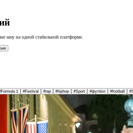
ий
ие шоу на одной стабильной платформе.
зия
#
Formula 1
#
Festival
#
rap
#
hiphop
#
Sport
#
футбол
#
football
#