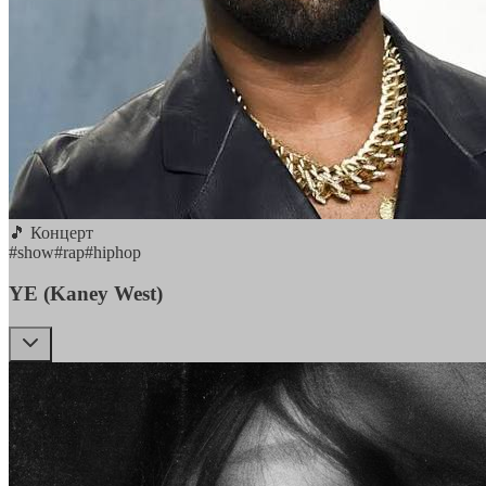
🎵 Концерт
#
show
#
rap
#
hiphop
YE (Kaney West)