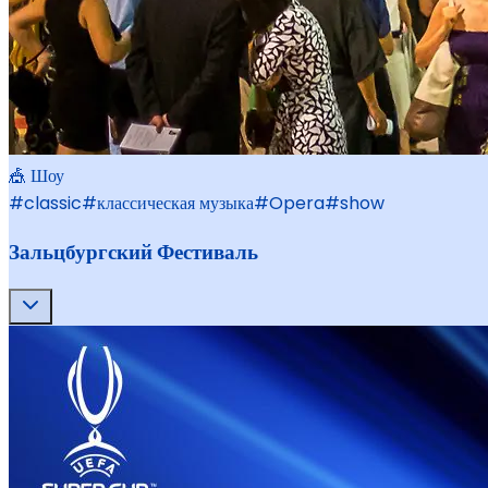
🎪 Шоу
#
classic
#
классическая музыка
#
Opera
#
show
Зальцбургский Фестиваль