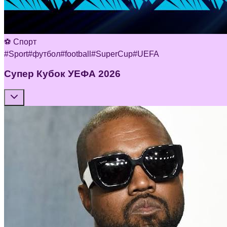
⚽ Спорт
#
Sport
#
футбол
#
football
#
SuperCup
#
UEFA
Супер Кубок УЕФА 2026