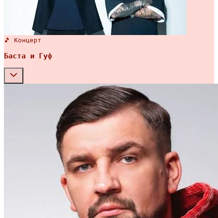
🎵 Концерт
Баста и Гуф