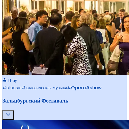
🎪 Шоу
#
classic
#
классическая музыка
#
Opera
#
show
Зальцбургский Фестиваль