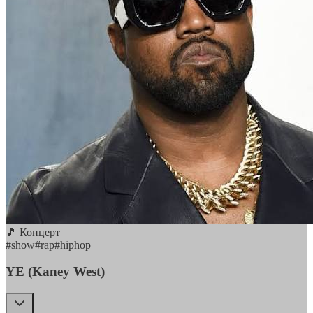
🎵 Концерт
#
show
#
rap
#
hiphop
YE (Kaney West)