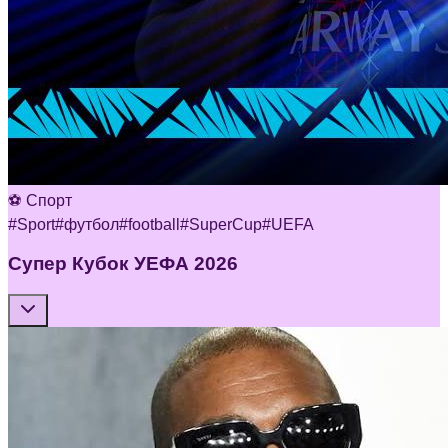
⚽ Спорт
#
Sport
#
футбол
#
football
#
SuperCup
#
UEFA
Супер Кубок УЕФА 2026