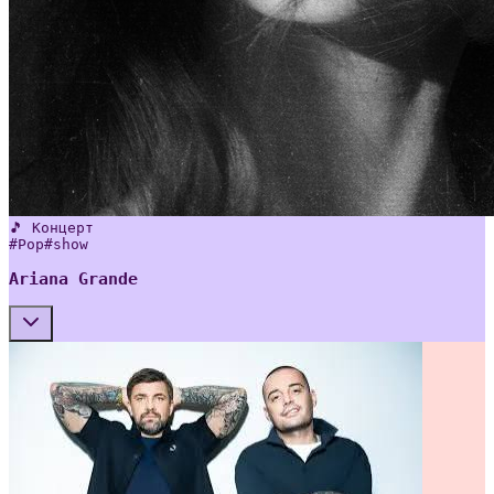
🎵 Концерт
#
Pop
#
show
Ariana Grande