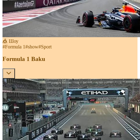
🎪 Шоу
#
Formula 1
#
show
#
Sport
Formula 1 Baku