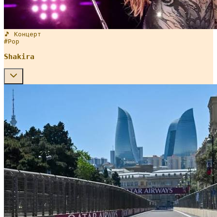
🎵 Концерт
#
Pop
Shakira