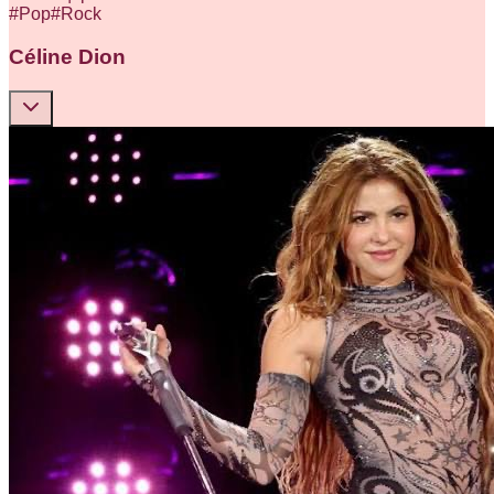
#
Pop
#
Rock
Céline Dion