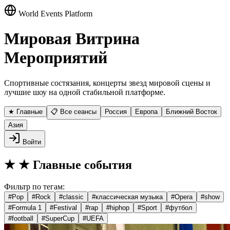
World Events Platform
Мировая Витрина
Мероприятий
Спортивные состязания, концерты звезд мировой сцены и
лучшие шоу на одной стабильной платформе.
★ Главные
📋 Все сеансы
Россия
Европа
Ближний Восток
Азия
Войти
★
★ Главные события
Фильтр по тегам:
#
Pop
#
Rock
#
classic
#
классическая музыка
#
Opera
#
show
#
Formula 1
#
Festival
#
rap
#
hiphop
#
Sport
#
футбол
#
football
#
SuperCup
#
UEFA