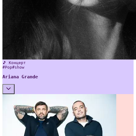
🎵 Концерт
#
Pop
#
show
Ariana Grande