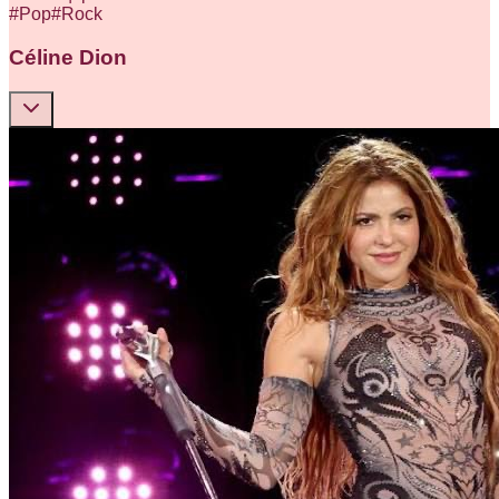
#
Pop
#
Rock
Céline Dion