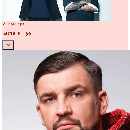
🎵 Концерт
Баста и Гуф