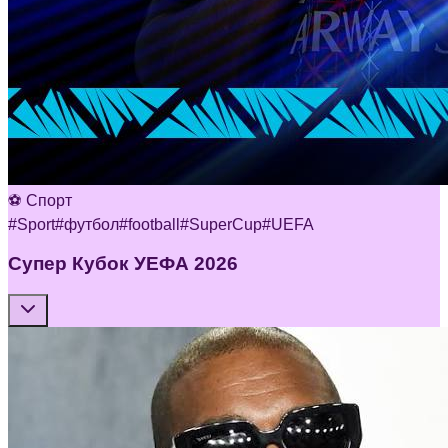
⚽ Спорт
#
Sport
#
футбол
#
football
#
SuperCup
#
UEFA
Супер Кубок УЕФА 2026