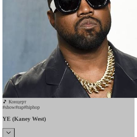
🎵 Концерт
#
show
#
rap
#
hiphop
YE (Kaney West)