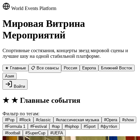
World Events Platform
Мировая Витрина
Мероприятий
Спортивные состязания, концерты звезд мировой сцены и
лучшие шоу на одной стабильной платформе.
★ Главные
📋 Все сеансы
Россия
Европа
Ближний Восток
Азия
Войти
★
★ Главные события
Фильтр по тегам:
#
Pop
#
Rock
#
classic
#
классическая музыка
#
Opera
#
show
#
Formula 1
#
Festival
#
rap
#
hiphop
#
Sport
#
футбол
#
football
#
SuperCup
#
UEFA