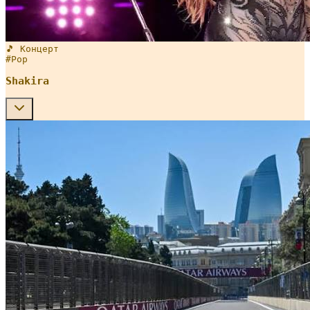
🎵 Концерт
#
Pop
Shakira