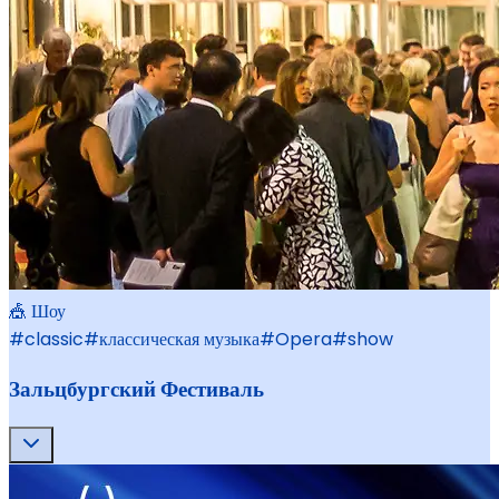
🎪 Шоу
#
classic
#
классическая музыка
#
Opera
#
show
Зальцбургский Фестиваль