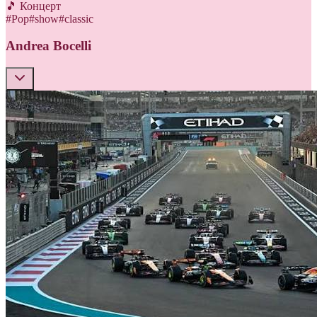
🎵 Концерт
#
Pop
#
show
#
classic
Andrea Bocelli