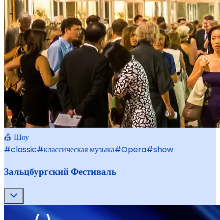
🎪 Шоу
#
classic
#
классическая музыка
#
Opera
#
show
Зальцбургский Фестиваль