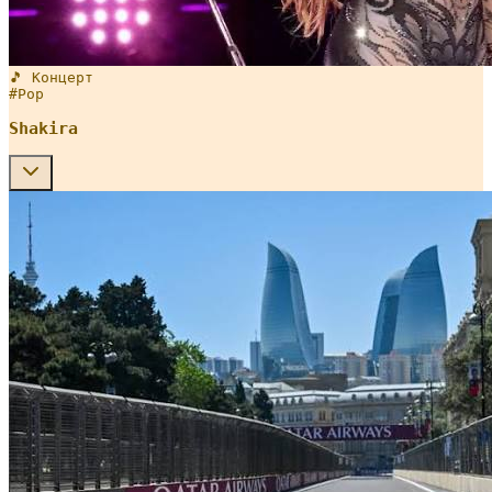
🎵 Концерт
#
Pop
Shakira