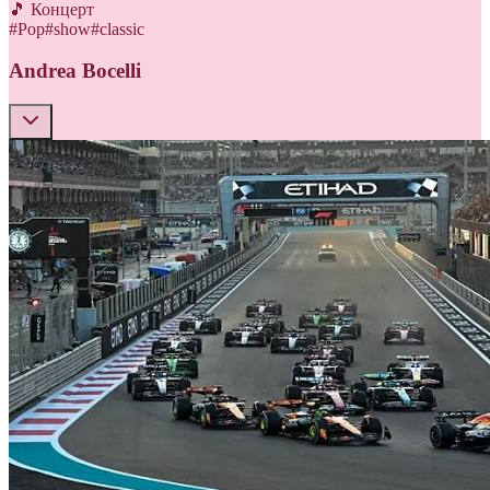
🎵 Концерт
#
Pop
#
show
#
classic
Andrea Bocelli