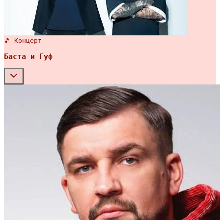
🎵 Концерт
Баста и Гуф