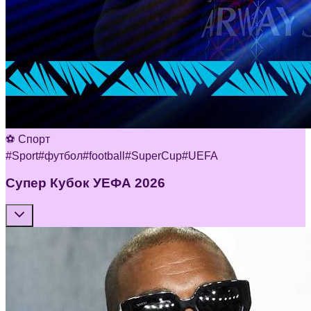
⚽ Спорт
#
Sport
#
футбол
#
football
#
SuperCup
#
UEFA
Супер Кубок УЕФА 2026