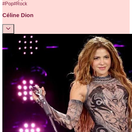
#
Pop
#
Rock
Céline Dion