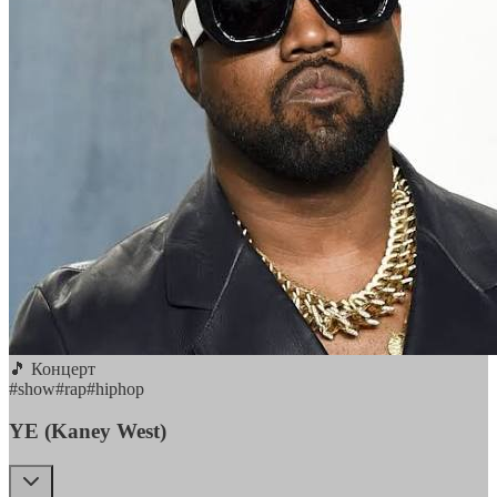
🎵 Концерт
#
show
#
rap
#
hiphop
YE (Kaney West)