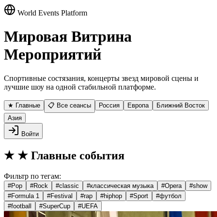
World Events Platform
Мировая Витрина
Мероприятий
Спортивные состязания, концерты звезд мировой сцены и
лучшие шоу на одной стабильной платформе.
★ Главные
📋 Все сеансы
Россия
Европа
Ближний Восток
Азия
Войти
★
★ Главные события
Фильтр по тегам:
#
Pop
#
Rock
#
classic
#
классическая музыка
#
Opera
#
show
#
Formula 1
#
Festival
#
rap
#
hiphop
#
Sport
#
футбол
#
football
#
SuperCup
#
UEFA