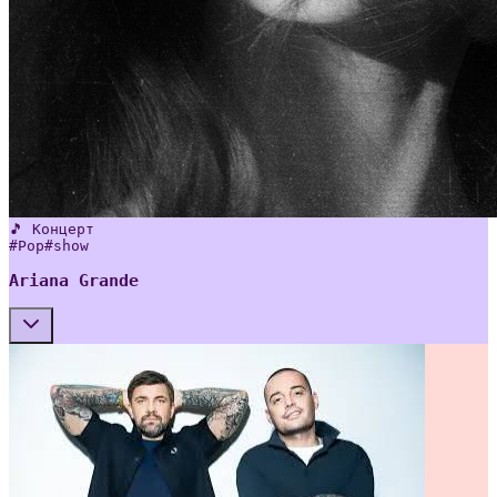
🎵 Концерт
#
Pop
#
show
Ariana Grande