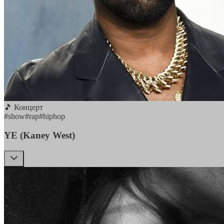
🎵 Концерт
#
show
#
rap
#
hiphop
YE (Kaney West)