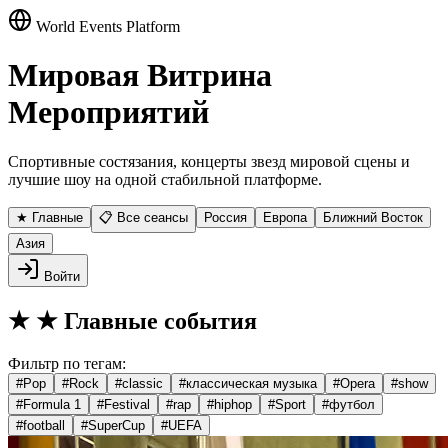
World Events Platform
Мировая Витрина
Мероприятий
Спортивные состязания, концерты звезд мировой сцены и
лучшие шоу на одной стабильной платформе.
★ Главные
📋 Все сеансы
Россия
Европа
Ближний Восток
Азия
Войти
★
★ Главные события
Фильтр по тегам:
#
Pop
#
Rock
#
classic
#
классическая музыка
#
Opera
#
show
#
Formula 1
#
Festival
#
rap
#
hiphop
#
Sport
#
футбол
#
football
#
SuperCup
#
UEFA