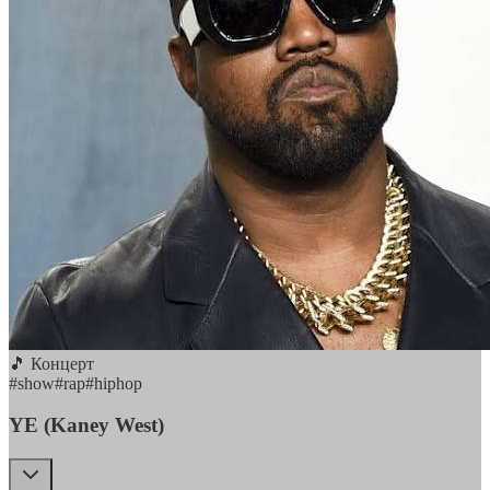
🎵 Концерт
#
show
#
rap
#
hiphop
YE (Kaney West)