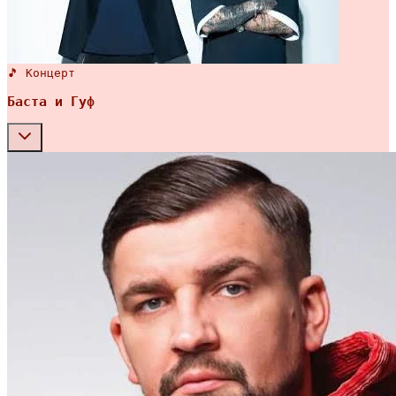
🎵 Концерт
Баста и Гуф