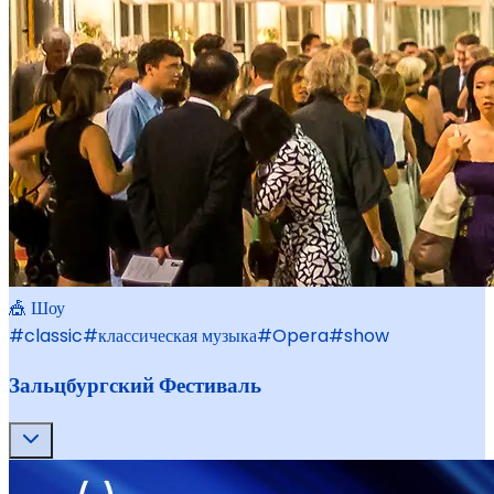
🎪 Шоу
#
classic
#
классическая музыка
#
Opera
#
show
Зальцбургский Фестиваль