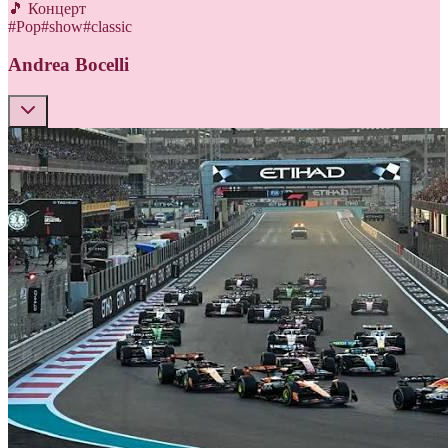
🎵 Концерт
#
Pop
#
show
#
classic
Andrea Bocelli