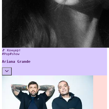
🎵 Концерт
#
Pop
#
show
Ariana Grande