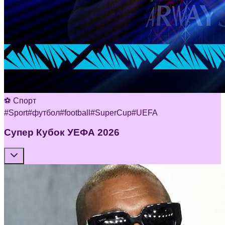
⚽ Спорт
#
Sport
#
футбол
#
football
#
SuperCup
#
UEFA
Супер Кубок УЕФА 2026