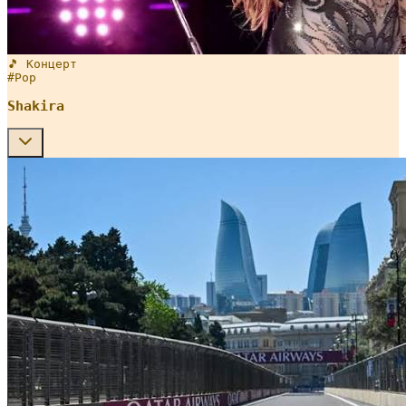
🎵 Концерт
#
Pop
Shakira