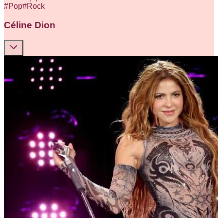
#
Pop
#
Rock
Céline Dion