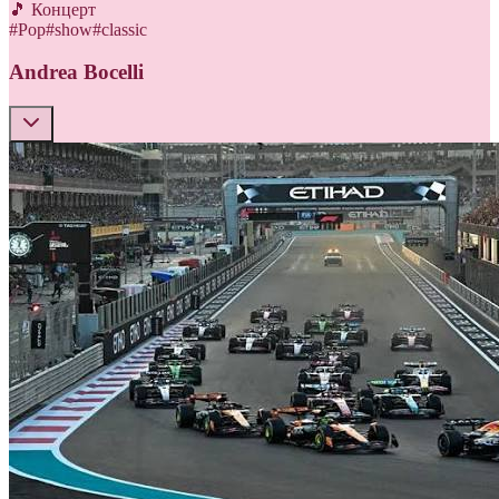
🎵 Концерт
#
Pop
#
show
#
classic
Andrea Bocelli