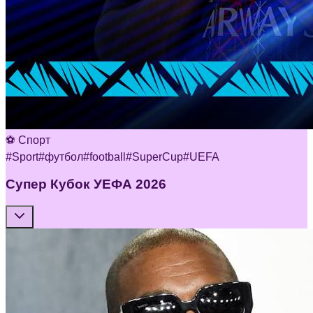
⚽ Спорт
#
Sport
#
футбол
#
football
#
SuperCup
#
UEFA
Супер Кубок УЕФА 2026