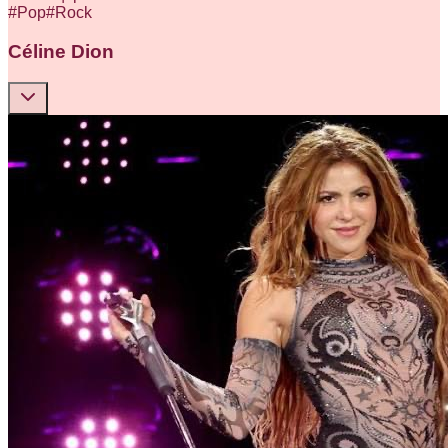
#
Pop
#
Rock
Céline Dion