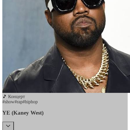
🎵 Концерт
#
show
#
rap
#
hiphop
YE (Kaney West)