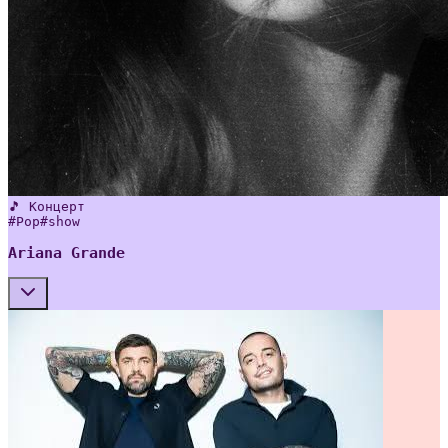
🎵 Концерт
#
Pop
#
show
Ariana Grande