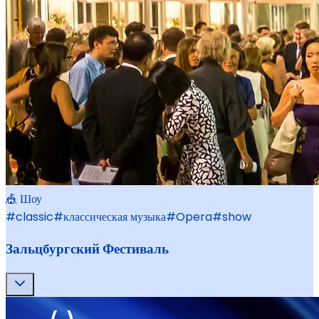
🎪 Шоу
#
classic
#
классическая музыка
#
Opera
#
show
Зальцбургский Фестиваль