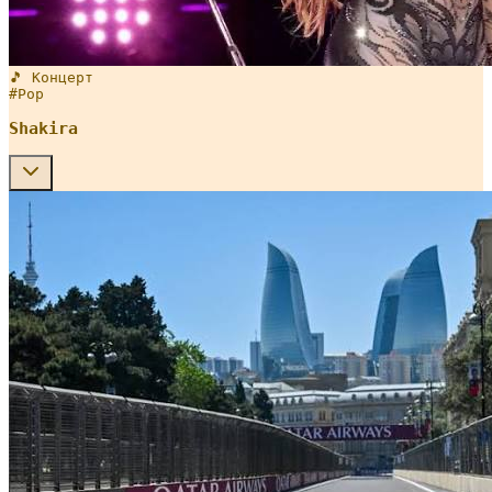
🎵 Концерт
#
Pop
Shakira