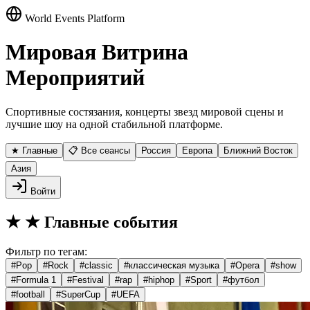
World Events Platform
Мировая Витрина
Мероприятий
Спортивные состязания, концерты звезд мировой сцены и
лучшие шоу на одной стабильной платформе.
★ Главные
📋 Все сеансы
Россия
Европа
Ближний Восток
Азия
Войти
★
★ Главные события
Фильтр по тегам:
#
Pop
#
Rock
#
classic
#
классическая музыка
#
Opera
#
show
#
Formula 1
#
Festival
#
rap
#
hiphop
#
Sport
#
футбол
#
football
#
SuperCup
#
UEFA