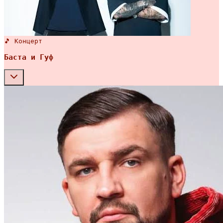
🎵 Концерт
Баста и Гуф