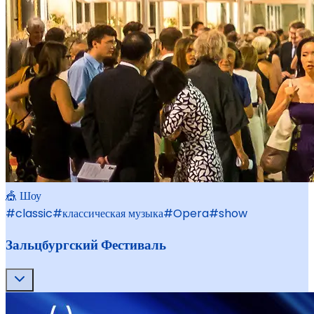
🎪 Шоу
#
classic
#
классическая музыка
#
Opera
#
show
Зальцбургский Фестиваль