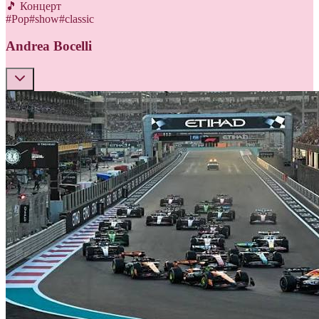
🎵 Концерт
#
Pop
#
show
#
classic
Andrea Bocelli