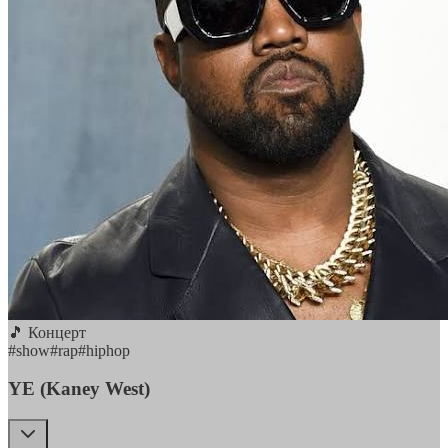
🎵 Концерт
#
show
#
rap
#
hiphop
YE (Kaney West)