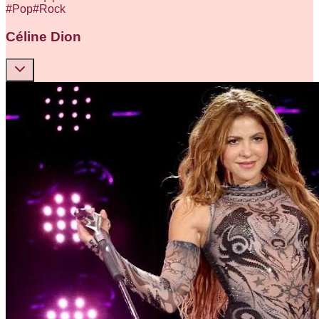
#
Pop
#
Rock
Céline Dion