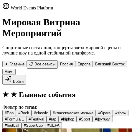
World Events Platform
Мировая Витрина
Мероприятий
Спортивные состязания, концерты звезд мировой сцены и
лучшие шоу на одной стабильной платформе.
★ Главные
📋 Все сеансы
Россия
Европа
Ближний Восток
Азия
Войти
★
★ Главные события
Фильтр по тегам:
#
Pop
#
Rock
#
classic
#
классическая музыка
#
Opera
#
show
#
Formula 1
#
Festival
#
rap
#
hiphop
#
Sport
#
футбол
#
football
#
SuperCup
#
UEFA