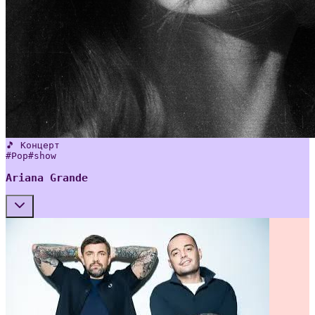
🎵 Концерт
#
Pop
#
show
Ariana Grande