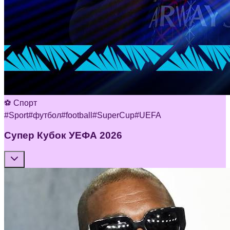
⚽ Спорт
#
Sport
#
футбол
#
football
#
SuperCup
#
UEFA
Супер Кубок УЕФА 2026