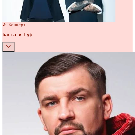
🎵 Концерт
Баста и Гуф