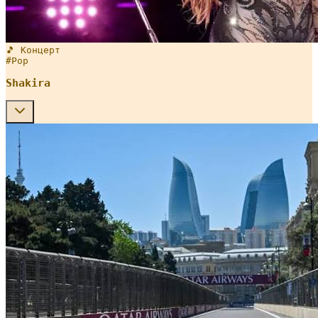
🎵 Концерт
#
Pop
Shakira