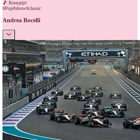
🎵 Концерт
#
Pop
#
show
#
classic
Andrea Bocelli