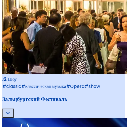
🎪 Шоу
#
classic
#
классическая музыка
#
Opera
#
show
Зальцбургский Фестиваль