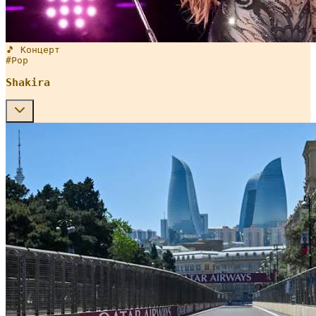
🎵 Концерт
#
Pop
Shakira