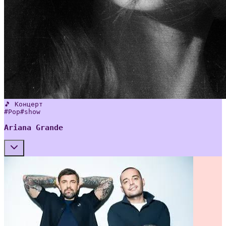
🎵 Концерт
#
Pop
#
show
Ariana Grande