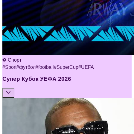
⚽ Спорт
#
Sport
#
футбол
#
football
#
SuperCup
#
UEFA
Супер Кубок УЕФА 2026