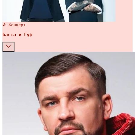
🎵 Концерт
Баста и Гуф