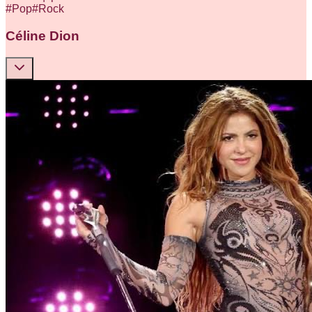
#
Pop
#
Rock
Céline Dion