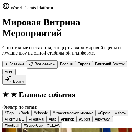
World Events Platform
Мировая Витрина
Мероприятий
Спортивные состязания, концерты звезд мировой сцены и
лучшие шоу на одной стабильной платформе.
★ Главные
📋 Все сеансы
Россия
Европа
Ближний Восток
Азия
Войти
★
★ Главные события
Фильтр по тегам:
#
Pop
#
Rock
#
classic
#
классическая музыка
#
Opera
#
show
#
Formula 1
#
Festival
#
rap
#
hiphop
#
Sport
#
футбол
#
football
#
SuperCup
#
UEFA