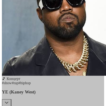
🎵 Концерт
#
show
#
rap
#
hiphop
YE (Kaney West)