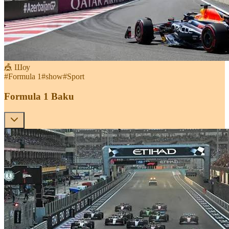
🎪 Шоу
#
Formula 1
#
show
#
Sport
Formula 1 Baku