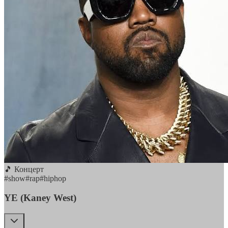
🎵 Концерт
#
show
#
rap
#
hiphop
YE (Kaney West)