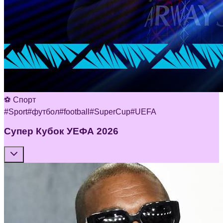
⚽ Спорт
#
Sport
#
футбол
#
football
#
SuperCup
#
UEFA
Супер Кубок УЕФА 2026