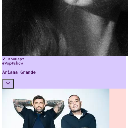
🎵 Концерт
#
Pop
#
show
Ariana Grande