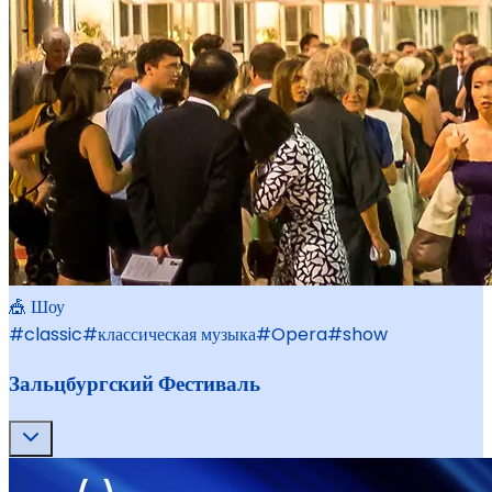
🎪 Шоу
#
classic
#
классическая музыка
#
Opera
#
show
Зальцбургский Фестиваль