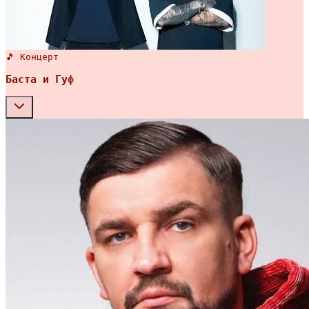
🎵 Концерт
Баста и Гуф