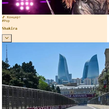
🎵 Концерт
#
Pop
Shakira