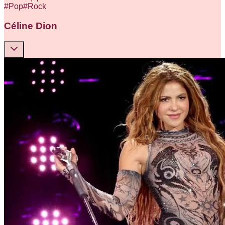
#
Pop
#
Rock
Céline Dion