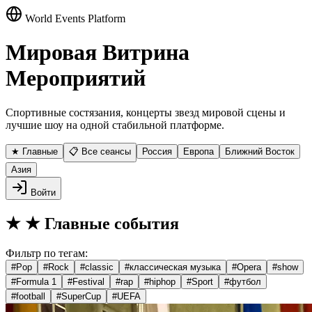
World Events Platform
Мировая Витрина
Мероприятий
Спортивные состязания, концерты звезд мировой сцены и
лучшие шоу на одной стабильной платформе.
★ Главные
📋 Все сеансы
Россия
Европа
Ближний Восток
Азия
Войти
★
★ Главные события
Фильтр по тегам:
#
Pop
#
Rock
#
classic
#
классическая музыка
#
Opera
#
show
#
Formula 1
#
Festival
#
rap
#
hiphop
#
Sport
#
футбол
#
football
#
SuperCup
#
UEFA