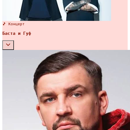
🎵 Концерт
Баста и Гуф