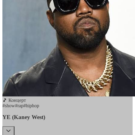
🎵 Концерт
#
show
#
rap
#
hiphop
YE (Kaney West)