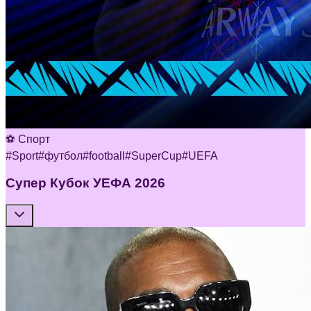
⚽ Спорт
#
Sport
#
футбол
#
football
#
SuperCup
#
UEFA
Супер Кубок УЕФА 2026