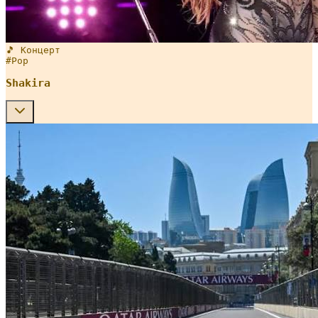
🎵 Концерт
#
Pop
Shakira