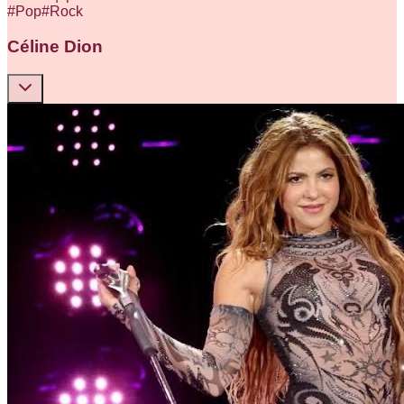
#
Pop
#
Rock
Céline Dion