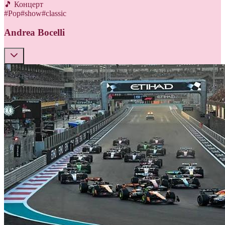
🎵 Концерт
#
Pop
#
show
#
classic
Andrea Bocelli