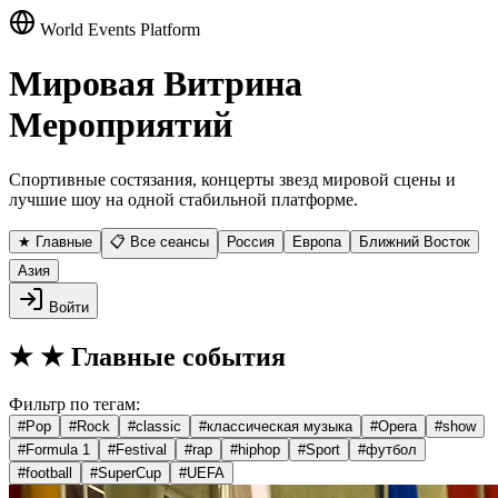
World Events Platform
Мировая Витрина
Мероприятий
Спортивные состязания, концерты звезд мировой сцены и
лучшие шоу на одной стабильной платформе.
★ Главные
📋 Все сеансы
Россия
Европа
Ближний Восток
Азия
Войти
★
★ Главные события
Фильтр по тегам:
#
Pop
#
Rock
#
classic
#
классическая музыка
#
Opera
#
show
#
Formula 1
#
Festival
#
rap
#
hiphop
#
Sport
#
футбол
#
football
#
SuperCup
#
UEFA