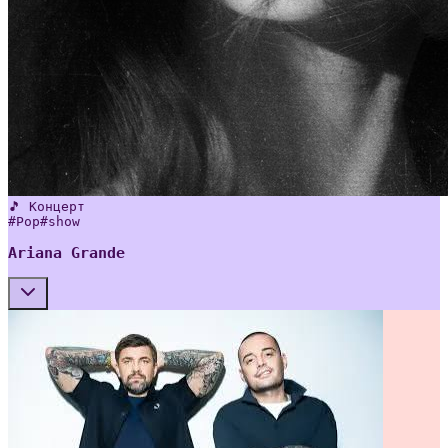
🎵 Концерт
#
Pop
#
show
Ariana Grande