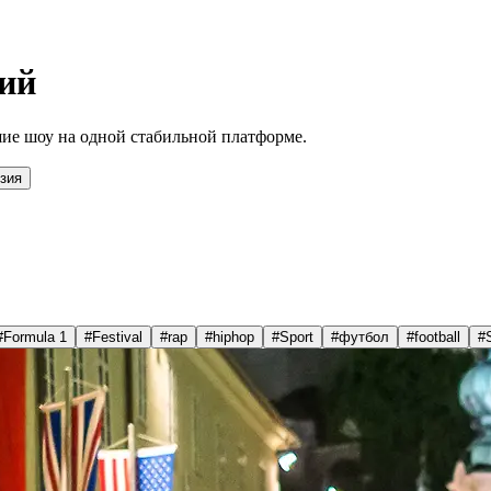
ий
ие шоу на одной стабильной платформе.
зия
#
Formula 1
#
Festival
#
rap
#
hiphop
#
Sport
#
футбол
#
football
#