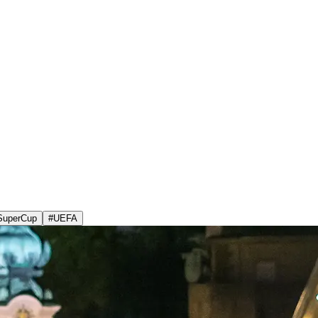
SuperCup
#
UEFA