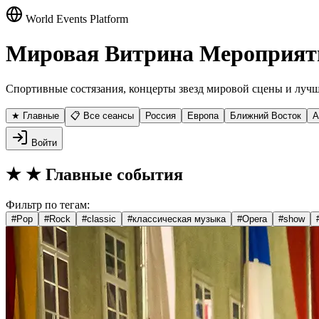
World Events Platform
Мировая Витрина Мероприят
Спортивные состязания, концерты звезд мировой сцены и лучш
★ Главные
📋 Все сеансы
Россия
Европа
Ближний Восток
А
Войти
★
★ Главные события
Фильтр по тегам:
#
Pop
#
Rock
#
classic
#
классическая музыка
#
Opera
#
show