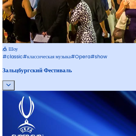
🎪 Шоу
#
classic
#
классическая музыка
#
Opera
#
show
Зальцбургский Фестиваль