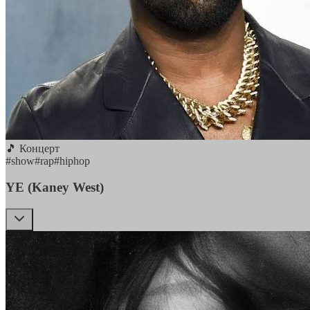
🎵 Концерт
#
show
#
rap
#
hiphop
YE (Kaney West)