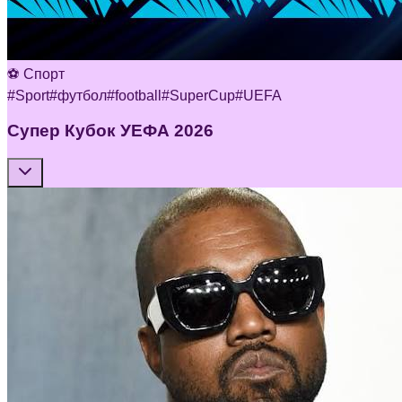
⚽ Спорт
#
Sport
#
футбол
#
football
#
SuperCup
#
UEFA
Супер Кубок УЕФА 2026