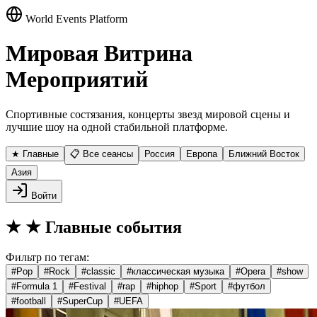
World Events Platform
Мировая Витрина
Мероприятий
Спортивные состязания, концерты звезд мировой сцены и
лучшие шоу на одной стабильной платформе.
★ Главные
📋 Все сеансы
Россия
Европа
Ближний Восток
Азия
Войти
★
★ Главные события
Фильтр по тегам:
#
Pop
#
Rock
#
classic
#
классическая музыка
#
Opera
#
show
#
Formula 1
#
Festival
#
rap
#
hiphop
#
Sport
#
футбол
#
football
#
SuperCup
#
UEFA