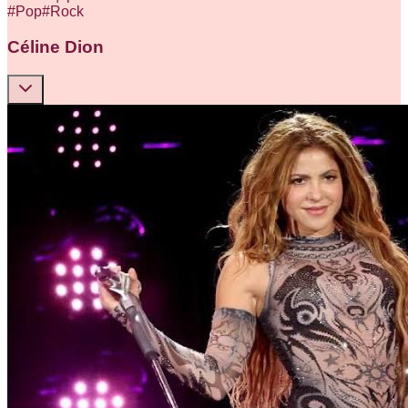
#
Pop
#
Rock
Céline Dion