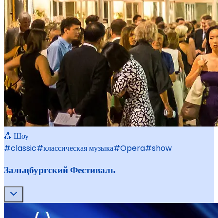
🎪 Шоу
#
classic
#
классическая музыка
#
Opera
#
show
Зальцбургский Фестиваль