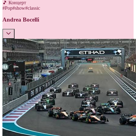
🎵 Концерт
#
Pop
#
show
#
classic
Andrea Bocelli