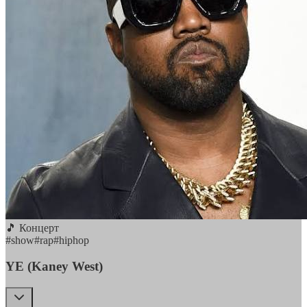
🎵 Концерт
#
show
#
rap
#
hiphop
YE (Kaney West)