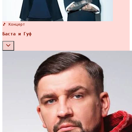
🎵 Концерт
Баста и Гуф