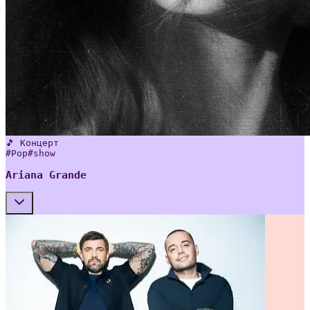
🎵 Концерт
#
Pop
#
show
Ariana Grande