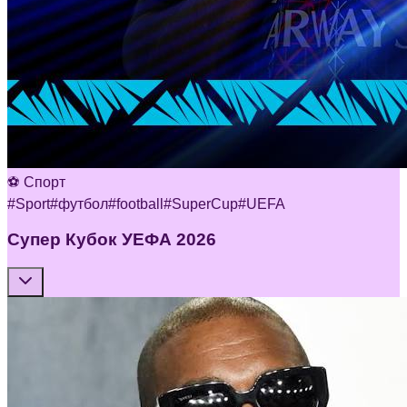
⚽ Спорт
#
Sport
#
футбол
#
football
#
SuperCup
#
UEFA
Супер Кубок УЕФА 2026