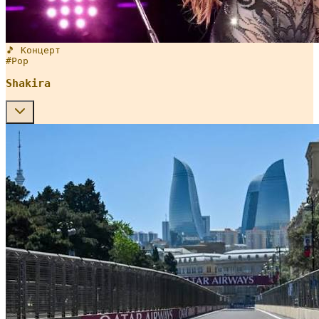
🎵 Концерт
#
Pop
Shakira