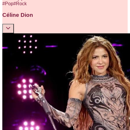
#
Pop
#
Rock
Céline Dion