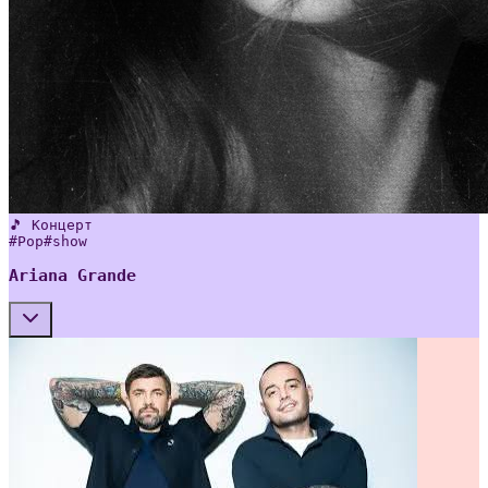
🎵 Концерт
#
Pop
#
show
Ariana Grande