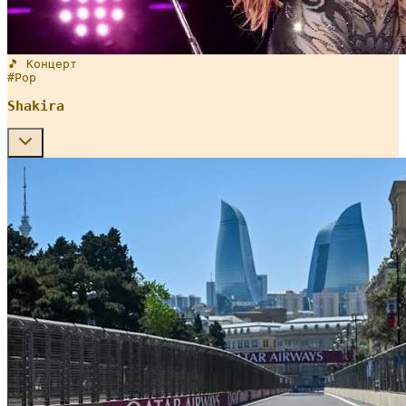
🎵 Концерт
#
Pop
Shakira