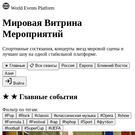
World Events Platform
Мировая Витрина
Мероприятий
Спортивные состязания, концерты звезд мировой сцены и
лучшие шоу на одной стабильной платформе.
★ Главные
📋 Все сеансы
Россия
Европа
Ближний Восток
Азия
Войти
★
★ Главные события
Фильтр по тегам:
#
Pop
#
Rock
#
classic
#
классическая музыка
#
Opera
#
show
#
Formula 1
#
Festival
#
rap
#
hiphop
#
Sport
#
футбол
#
football
#
SuperCup
#
UEFA