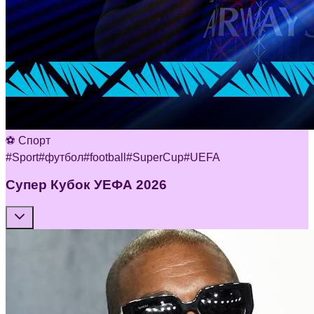
⚽ Спорт
#
Sport
#
футбол
#
football
#
SuperCup
#
UEFA
Супер Кубок УЕФА 2026