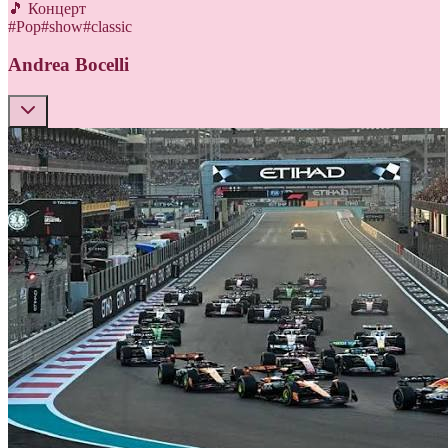
🎵 Концерт
#
Pop
#
show
#
classic
Andrea Bocelli