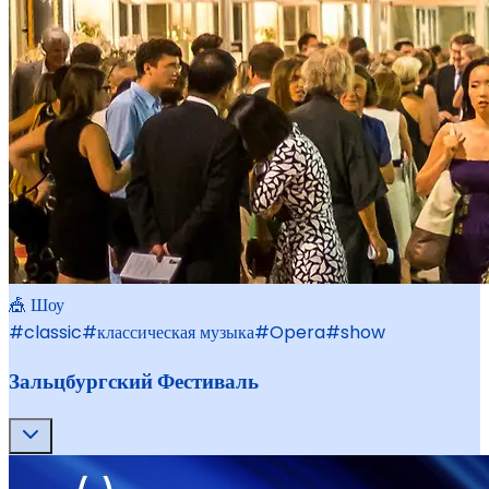
🎪 Шоу
#
classic
#
классическая музыка
#
Opera
#
show
Зальцбургский Фестиваль