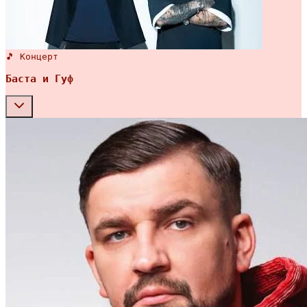
🎵 Концерт
Баста и Гуф