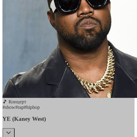
🎵 Концерт
#
show
#
rap
#
hiphop
YE (Kaney West)