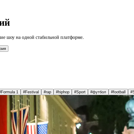
ий
ие шоу на одной стабильной платформе.
зия
#
Formula 1
#
Festival
#
rap
#
hiphop
#
Sport
#
футбол
#
football
#