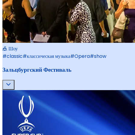
🎪 Шоу
#
classic
#
классическая музыка
#
Opera
#
show
Зальцбургский Фестиваль