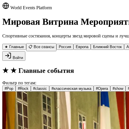
World Events Platform
Мировая Витрина Мероприят
Спортивные состязания, концерты звезд мировой сцены и лучш
★ Главные
📋 Все сеансы
Россия
Европа
Ближний Восток
А
Войти
★
★ Главные события
Фильтр по тегам:
#
Pop
#
Rock
#
classic
#
классическая музыка
#
Opera
#
show