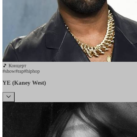
🎵 Концерт
#
show
#
rap
#
hiphop
YE (Kaney West)