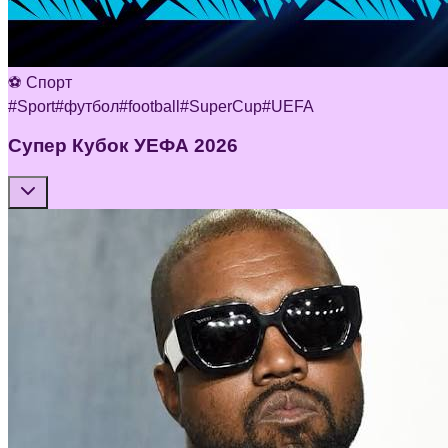
⚽ Спорт
#
Sport
#
футбол
#
football
#
SuperCup
#
UEFA
Супер Кубок УЕФА 2026