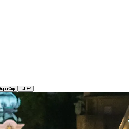
SuperCup
#
UEFA