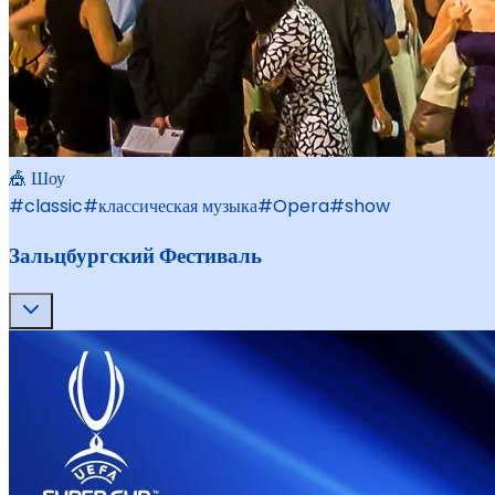
🎪 Шоу
#
classic
#
классическая музыка
#
Opera
#
show
Зальцбургский Фестиваль