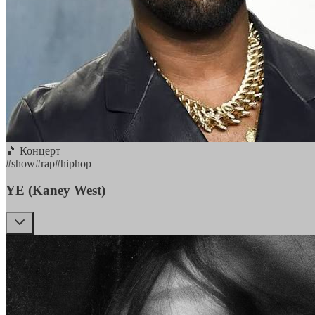
🎵 Концерт
#
show
#
rap
#
hiphop
YE (Kaney West)