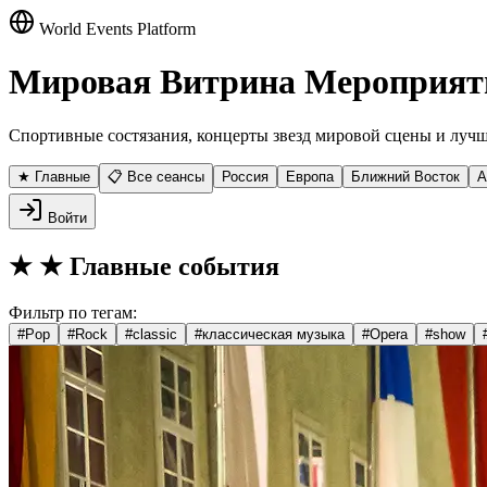
World Events Platform
Мировая Витрина Мероприят
Спортивные состязания, концерты звезд мировой сцены и лучш
★ Главные
📋 Все сеансы
Россия
Европа
Ближний Восток
А
Войти
★
★ Главные события
Фильтр по тегам:
#
Pop
#
Rock
#
classic
#
классическая музыка
#
Opera
#
show