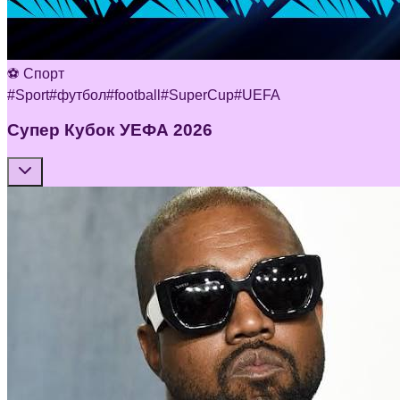
⚽ Спорт
#
Sport
#
футбол
#
football
#
SuperCup
#
UEFA
Супер Кубок УЕФА 2026