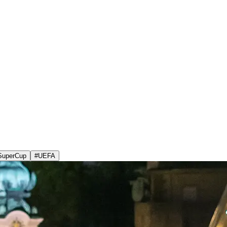
SuperCup
#
UEFA