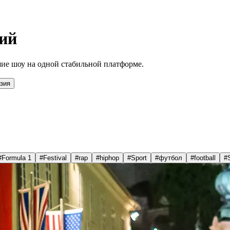
ий
ие шоу на одной стабильной платформе.
зия
#
Formula 1
#
Festival
#
rap
#
hiphop
#
Sport
#
футбол
#
football
#