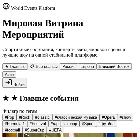
World Events Platform
Мировая Витрина
Мероприятий
Спортивные состязания, концерты звезд мировой сцены и
лучшие шоу на одной стабильной платформе.
★ Главные
📋 Все сеансы
Россия
Европа
Ближний Восток
Азия
Войти
★
★ Главные события
Фильтр по тегам:
#
Pop
#
Rock
#
classic
#
классическая музыка
#
Opera
#
show
#
Formula 1
#
Festival
#
rap
#
hiphop
#
Sport
#
футбол
#
football
#
SuperCup
#
UEFA