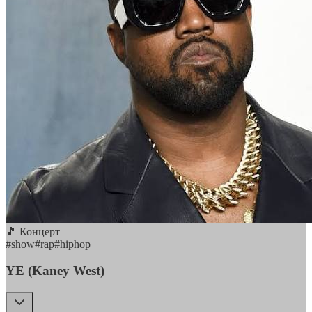
🎵 Концерт
#
show
#
rap
#
hiphop
YE (Kaney West)