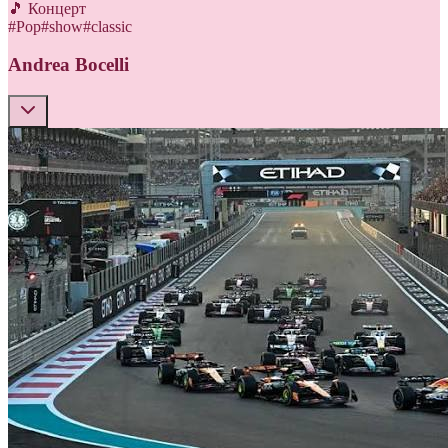
🎵 Концерт
#
Pop
#
show
#
classic
Andrea Bocelli