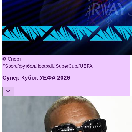
⚽ Спорт
#
Sport
#
футбол
#
football
#
SuperCup
#
UEFA
Супер Кубок УЕФА 2026