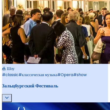
🎪 Шоу
#
classic
#
классическая музыка
#
Opera
#
show
Зальцбургский Фестиваль