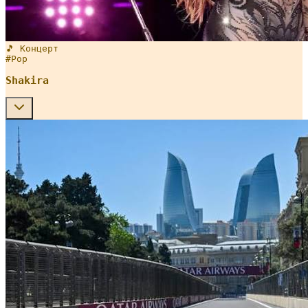
🎵 Концерт
#
Pop
Shakira