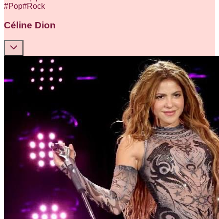
#
Pop
#
Rock
Céline Dion