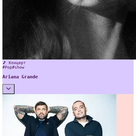
🎵 Концерт
#
Pop
#
show
Ariana Grande