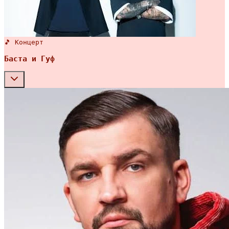
🎵 Концерт
Баста и Гуф