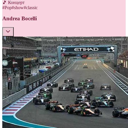
🎵 Концерт
#
Pop
#
show
#
classic
Andrea Bocelli