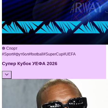
⚽ Спорт
#
Sport
#
футбол
#
football
#
SuperCup
#
UEFA
Супер Кубок УЕФА 2026