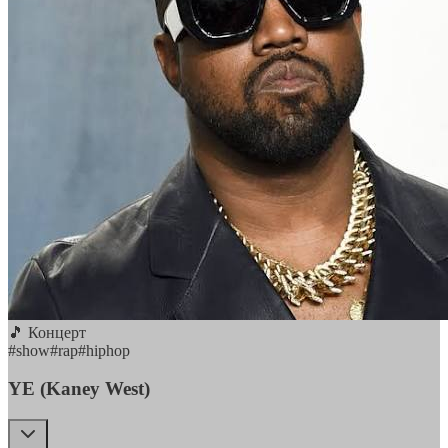
🎵 Концерт
#
show
#
rap
#
hiphop
YE (Kaney West)