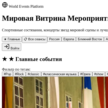
World Events Platform
Мировая Витрина Мероприят
Спортивные состязания, концерты звезд мировой сцены и лучш
★ Главные
📋 Все сеансы
Россия
Европа
Ближний Восток
А
Войти
★
★ Главные события
Фильтр по тегам:
#
Pop
#
Rock
#
classic
#
классическая музыка
#
Opera
#
show