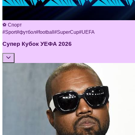
⚽ Спорт
#
Sport
#
футбол
#
football
#
SuperCup
#
UEFA
Супер Кубок УЕФА 2026