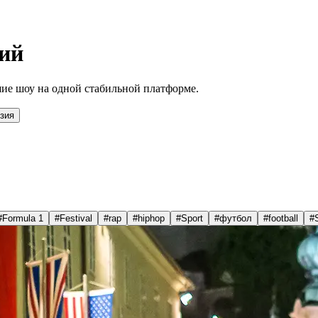
ий
ие шоу на одной стабильной платформе.
зия
#
Formula 1
#
Festival
#
rap
#
hiphop
#
Sport
#
футбол
#
football
#