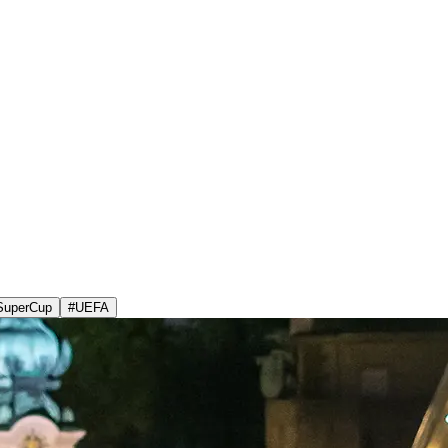
SuperCup
#
UEFA