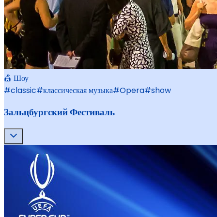
🎪 Шоу
#
classic
#
классическая музыка
#
Opera
#
show
Зальцбургский Фестиваль