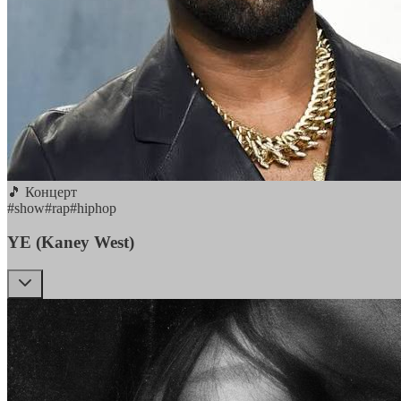
🎵 Концерт
#
show
#
rap
#
hiphop
YE (Kaney West)