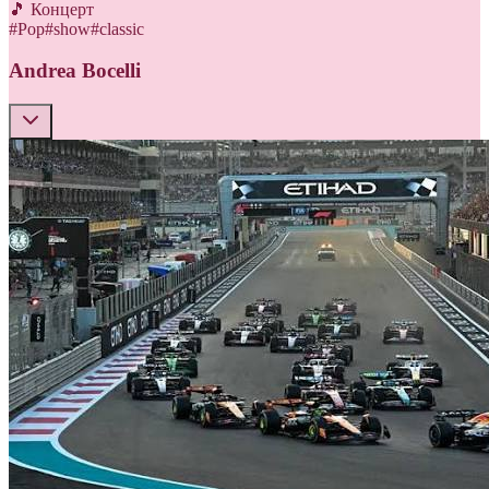
🎵 Концерт
#
Pop
#
show
#
classic
Andrea Bocelli