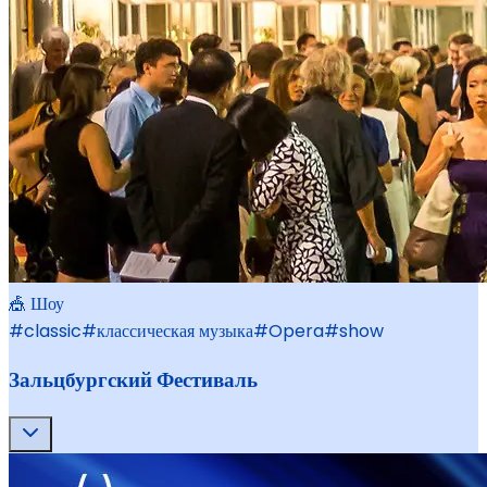
🎪 Шоу
#
classic
#
классическая музыка
#
Opera
#
show
Зальцбургский Фестиваль