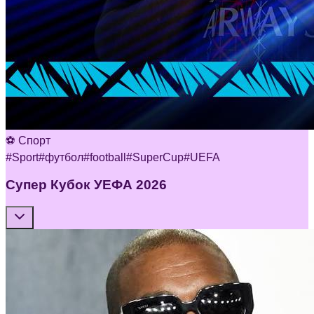
⚽ Спорт
#
Sport
#
футбол
#
football
#
SuperCup
#
UEFA
Супер Кубок УЕФА 2026