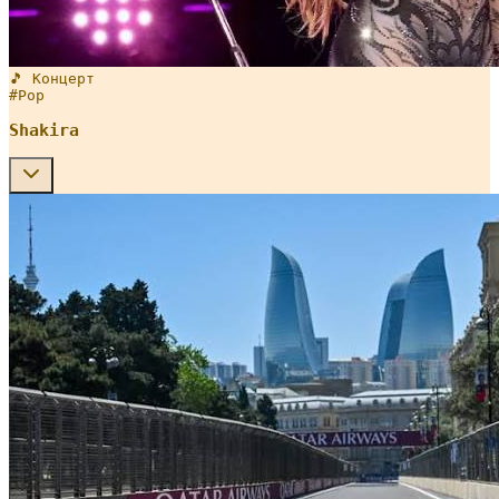
🎵 Концерт
#
Pop
Shakira