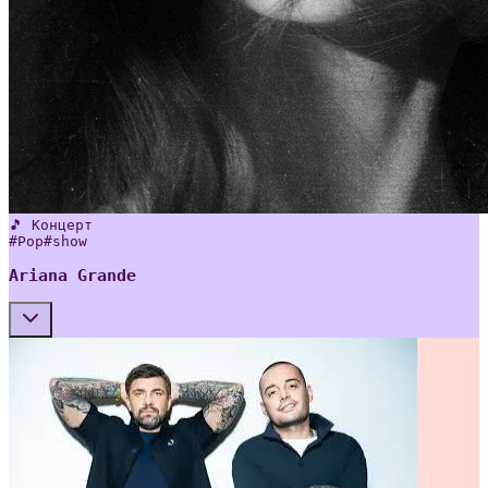
🎵 Концерт
#
Pop
#
show
Ariana Grande