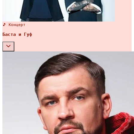
🎵 Концерт
Баста и Гуф