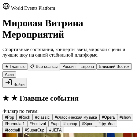
World Events Platform
Мировая Витрина
Мероприятий
Спортивные состязания, концерты звезд мировой сцены и
лучшие шоу на одной стабильной платформе.
★ Главные
📋 Все сеансы
Россия
Европа
Ближний Восток
Азия
Войти
★
★ Главные события
Фильтр по тегам:
#
Pop
#
Rock
#
classic
#
классическая музыка
#
Opera
#
show
#
Formula 1
#
Festival
#
rap
#
hiphop
#
Sport
#
футбол
#
football
#
SuperCup
#
UEFA