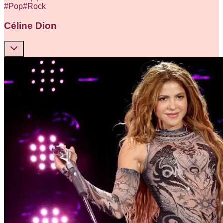
#
Pop
#
Rock
Céline Dion