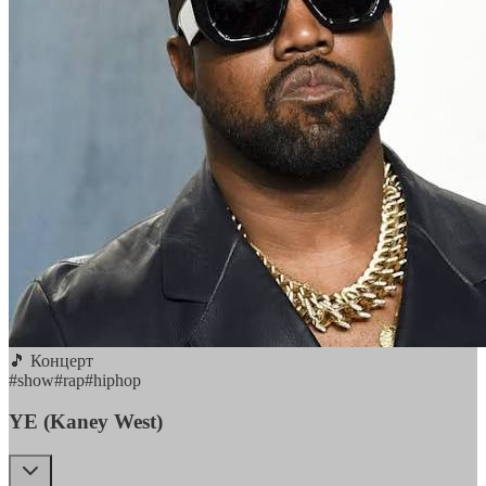
🎵 Концерт
#
show
#
rap
#
hiphop
YE (Kaney West)