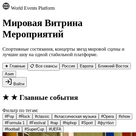
World Events Platform
Мировая Витрина
Мероприятий
Спортивные состязания, концерты звезд мировой сцены и
лучшие шоу на одной стабильной платформе.
★ Главные
📋 Все сеансы
Россия
Европа
Ближний Восток
Азия
Войти
★
★ Главные события
Фильтр по тегам:
#
Pop
#
Rock
#
classic
#
классическая музыка
#
Opera
#
show
#
Formula 1
#
Festival
#
rap
#
hiphop
#
Sport
#
футбол
#
football
#
SuperCup
#
UEFA