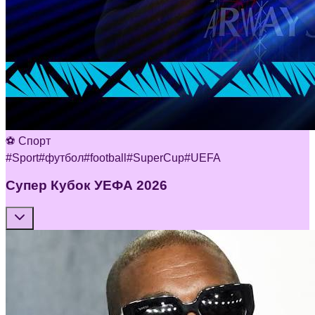
⚽ Спорт
#
Sport
#
футбол
#
football
#
SuperCup
#
UEFA
Супер Кубок УЕФА 2026