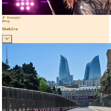
🎵 Концерт
#
Pop
Shakira