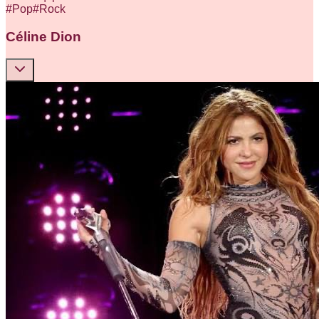
#
Pop
#
Rock
Céline Dion