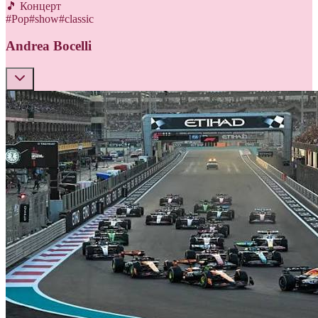
🎵 Концерт
#
Pop
#
show
#
classic
Andrea Bocelli