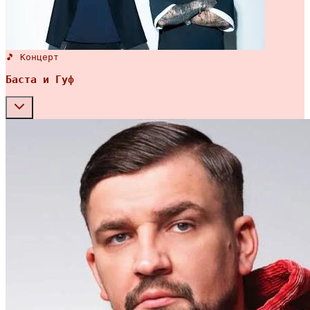
🎵 Концерт
Баста и Гуф