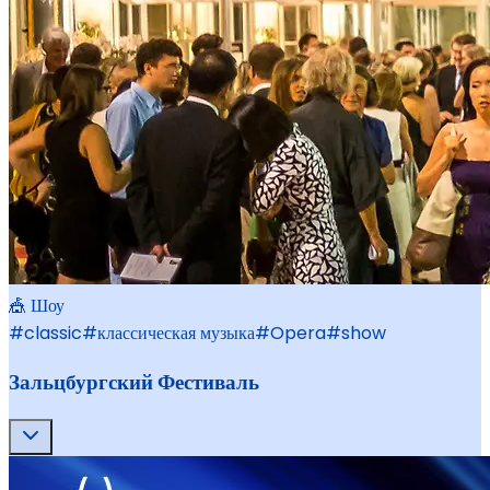
🎪 Шоу
#
classic
#
классическая музыка
#
Opera
#
show
Зальцбургский Фестиваль