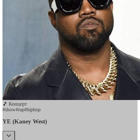
🎵 Концерт
#
show
#
rap
#
hiphop
YE (Kaney West)