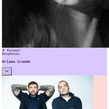
🎵 Концерт
#
Pop
#
show
Ariana Grande