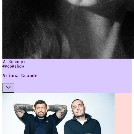
🎵 Концерт
#
Pop
#
show
Ariana Grande