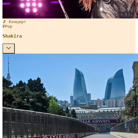
🎵 Концерт
#
Pop
Shakira