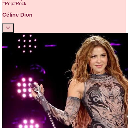
#
Pop
#
Rock
Céline Dion