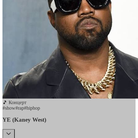
🎵 Концерт
#
show
#
rap
#
hiphop
YE (Kaney West)