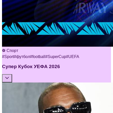
⚽ Спорт
#
Sport
#
футбол
#
football
#
SuperCup
#
UEFA
Супер Кубок УЕФА 2026