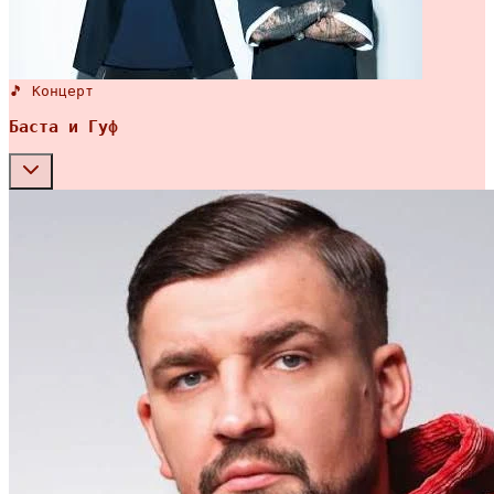
🎵 Концерт
Баста и Гуф