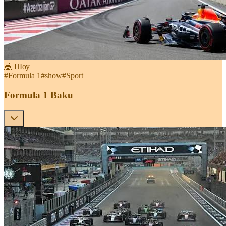
🎪 Шоу
#
Formula 1
#
show
#
Sport
Formula 1 Baku