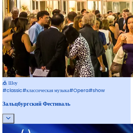
🎪 Шоу
#
classic
#
классическая музыка
#
Opera
#
show
Зальцбургский Фестиваль