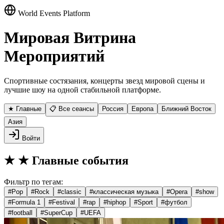
World Events Platform
Мировая Витрина
Мероприятий
Спортивные состязания, концерты звезд мировой сцены и
лучшие шоу на одной стабильной платформе.
★ Главные
📋 Все сеансы
Россия
Европа
Ближний Восток
Азия
Войти
★
★ Главные события
Фильтр по тегам:
#
Pop
#
Rock
#
classic
#
классическая музыка
#
Opera
#
show
#
Formula 1
#
Festival
#
rap
#
hiphop
#
Sport
#
футбол
#
football
#
SuperCup
#
UEFA